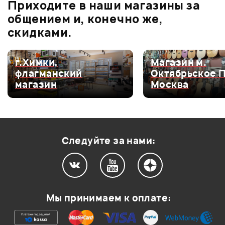
Приходите в наши магазины за
0.0
общением и, конечно же,
скидками.
Оценка
5
0
г.Химки,
Магазин м.
флагманский
Октябрьское 
Оценка
4
0
магазин
Москва
Оценка
3
0
Оценка
2
0
Оценка
1
0
Следуйте за нами:
Мой отзыв о товаре
Мы принимаем к оплате:
Ваша оценка: