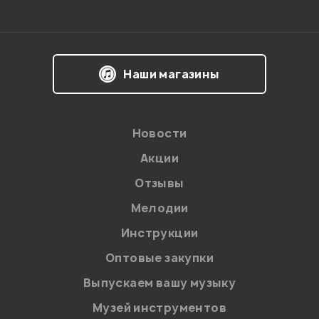
Впечатления о товаре:
Наши магазины
Новости
Акции
Отзывы
Мелодии
Я даю
согласие
на обработку персональных данных в
Инструкции
соответствии с
Политикой в отношении обработки
персональных данных.
Оптовые закупки
Введите проверочное число:
Выпускаем вашу музыку
Музей инструментов