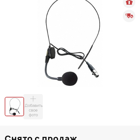
Добавить
свое
фото
Снято с продаж