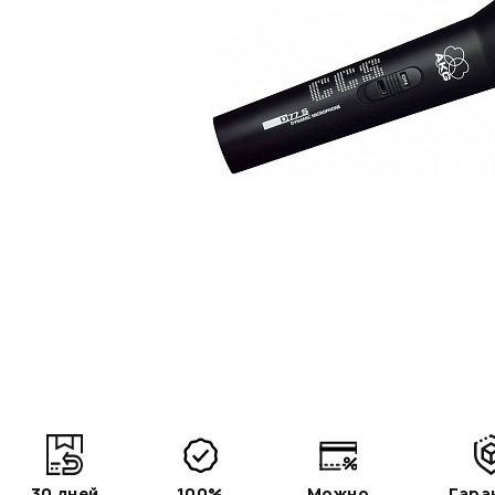
30 дней
100%
Можно
Гара