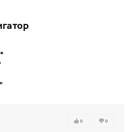
игатор
ле
е
ки
0
0