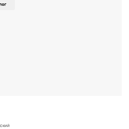
лог
ский