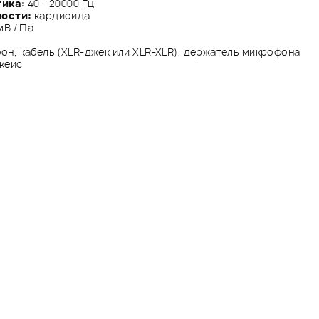
тика:
40 - 20000 Гц
ности:
кардиоида
мВ / Па
он, кабель (XLR-джек или XLR-XLR), держатель микрофона
 кейс