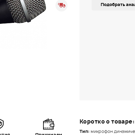
Подобрать ана
Коротко о товаре:
Тип:
микрофон динамиче
нтия
Принимаем