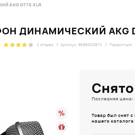
Й AKG D77S XLR
ОН ДИНАМИЧЕСКИЙ AKG D
2 отзыва
Артикул: 88880001874
Поделиться
Снято
Последняя цена: 
Товар был снят с
нашего каталога