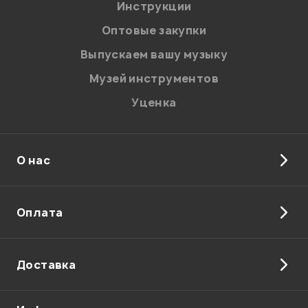
Инструкции
Оптовые закупки
Выпускаем вашу музыку
Музей инструментов
Уценка
О нас
Я даю
согласие
на обработку персональных данных в
соответствии с
Политикой в отношении обработки
персональных данных.
Оплата
Введите проверочное число:
Доставка