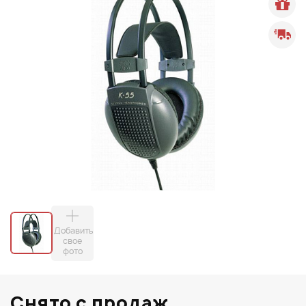
Добавить
свое
фото
Снято с продаж