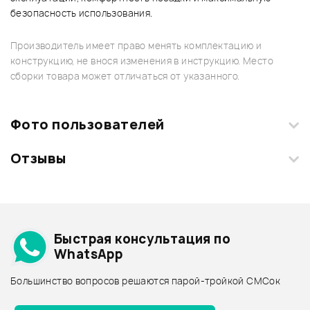
безопасность использования.
Производитель имеет право менять комплектацию и
конструкцию, не внося изменения в инструкцию. Место
сборки товара может отличаться от указанного.
Фото пользователей
Отзывы
Загрузите свои фотографии купленного товара и получите
+1000 бонусов
.
Смарт-навигатор
Добавить свое фото
Подробнее о AKG
Быстрая консультация по
Архив товаров - дешевле
WhatsApp
Архив товаров - дороже
Большинство вопросов решаются парой-тройкой СМСок
Все товары AKG