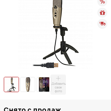
Добавить
свое
фото
Снято с продаж