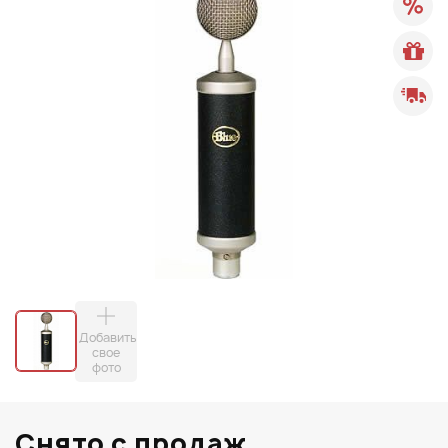
Добавить
свое
фото
Снято с продаж