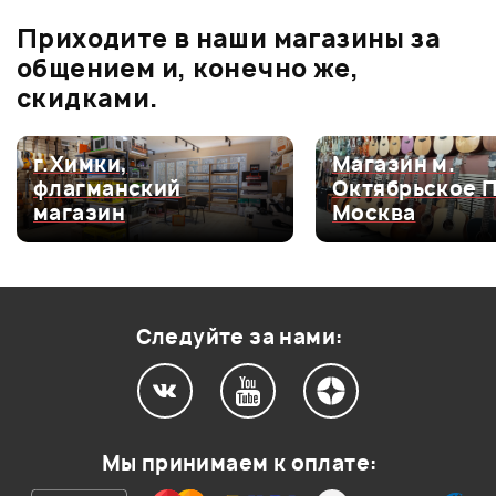
0.0
В корзину
В корзину
Приходите в наши магазины за
общением и, конечно же,
Оценка
5
0
скидками.
Оценка
4
0
Оценка
3
0
г.Химки,
Магазин м.
флагманский
Октябрьское 
Оценка
2
0
магазин
Москва
Оценка
1
0
Следуйте за нами:
Мой отзыв о товаре
Ваша оценка:
Мы принимаем к оплате:
Впечатления о товаре: