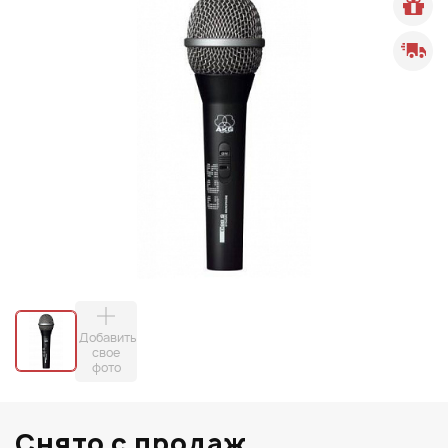
Добавить
свое
фото
Снято с продаж