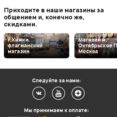
Приходите в наши магазины за
0.0
общением и, конечно же,
скидками.
Оценка
5
0
г.Химки,
Магазин м.
флагманский
Октябрьское 
Оценка
4
0
магазин
Москва
Оценка
3
0
Оценка
2
0
Оценка
1
0
Следуйте за нами:
Мой отзыв о товаре
Мы принимаем к оплате: