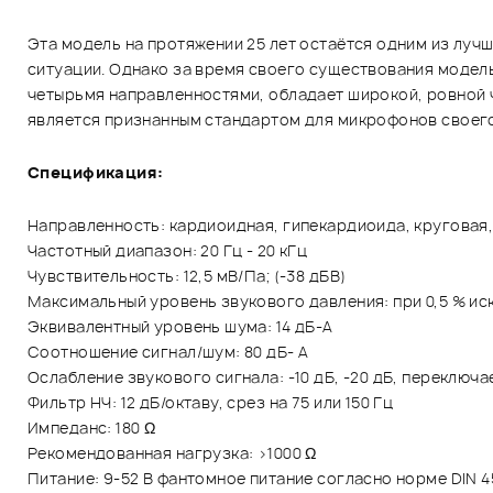
Эта модель на протяжении 25 лет остаётся одним из лу
ситуации. Однако за время своего существования модел
четырьмя направленностями, обладает широкой, ровной 
является признанным стандартом для микрофонов своего
Спецификация:
Направленность: кардиоидная, гипекардиоида, круговая
Частотный диапазон: 20 Гц - 20 кГц
Чувствительность: 12,5 мВ/Па; (-38 дБВ)
Максимальный уровень звукового давления: при 0,5 % иска
Эквивалентный уровень шума: 14 дБ-А
Соотношение сигнал/шум: 80 дБ- А
Ослабление звукового сигнала: -10 дБ, -20 дБ, переключ
Фильтр НЧ: 12 дБ/октаву, срез на 75 или 150 Гц
Импеданс: 180 Ω
Рекомендованная нагрузка: >1000 Ω
Питание: 9-52 В фантомное питание согласно норме DIN 