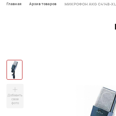
Главная
Архив товаров
МИКРОФОН AKG C414B-X
Добавить
свое
фото