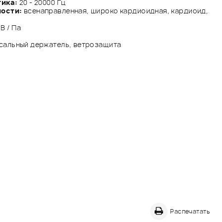
тика:
20 - 20000 Гц
ности:
всенаправленная, широко кардиоидная, кардиоид,
В / Па
сальный держатель, ветрозащита
Распечатать