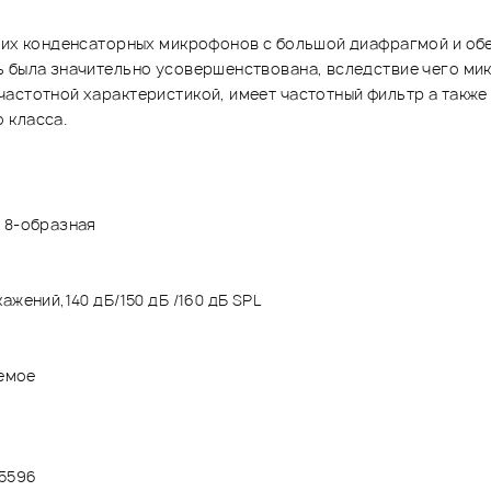
чших конденсаторных микрофонов с большой диафрагмой и об
ь была значительно усовершенствована, вследствие чего м
частотной характеристикой, имеет частотный фильтр а такж
 класса.
, 8-образная
жений,140 дБ/150 дБ /160 дБ SPL
аемое
45596