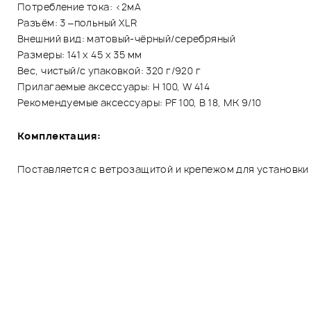
Потребление тока: <2мА
Разъём: 3 –польный XLR
Внешний вид: матовый-чёрный/серебряный
Размеры: 141 х 45 х 35 мм
Вес, чистый/с упаковкой: 320 г/920 г
Прилагаемые аксессуары: Н 100, W 414
Рекомендуемые аксессуары: PF 100, В 18, MK 9/10
Комплектация:
Поставляется с ветрозащитой и крепежом для установки 