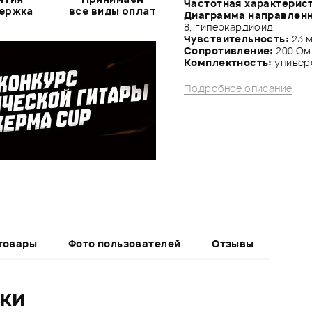
Частотная характерис
держка
все виды оплат
Диаграмма направлен
8, гиперкардиоид
Чувствительность:
23 м
Сопротивление:
200 Ом
Комплектность:
универ
Подробное описание
товары
Фото пользователей
Отзывы
ики