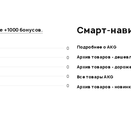
Смарт-нав
те
+1000 бонусов
.
Подробнее о AKG
0
Архив товаров - дешев
0
0
Архив товаров - дорож
0
Все товары AKG
0
Архив товаров - новин