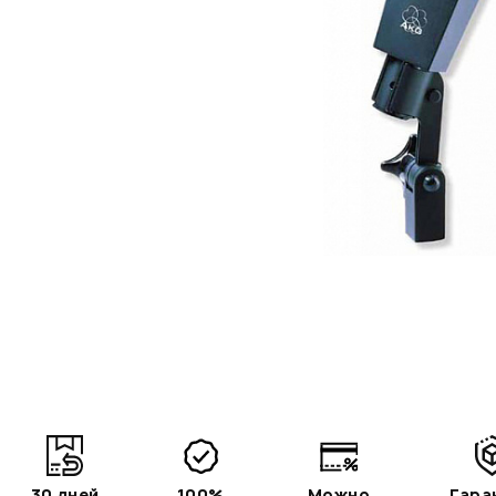
30 дней
100%
Можно
Гара