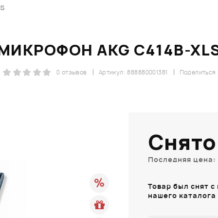
LS
МИКРОФОН AKG C414B-XL
0 отзывов
Артикул: 888880001381
Поделиться
Снято
Последняя цена: 
Товар был снят с
нашего каталога