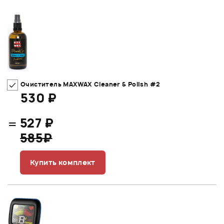
Очиститель MAXWAX Cleaner & Polish #2
530 ₽
=
527 ₽
585₽
Купить комплект