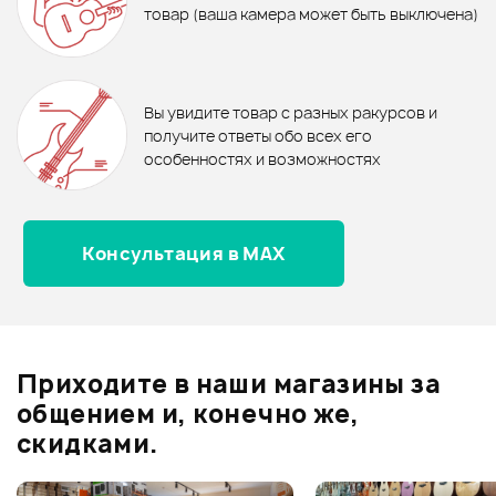
NEW
товар (ваша камера может быть выключена)
45 ₽
В корзину
В корзину
Отзывы
Оставьте отзыв и получите
+1000
Медиатор DUNLOP 424P 0.60
0
бонусов
.
Вы увидите товар с разных ракурсов и
0.0
получите ответы обо всех его
особенностях и возможностях
Рейтинг
Рейтинг
Страна происхождения
Страна происхождения
Консультация в MAX
Оценка
5
0
СОЕДИНЕННЫЕ ШТАТЫ
СОЕДИНЕННЫЕ ШТАТЫ
Оценка
4
0
Оценка
3
0
Форма медиатора
Форма медиатора
Оценка
2
0
Стандартная
Стандартная
Приходите в наши магазины за
Оценка
1
0
общением и, конечно же,
Особенности
Особенности
скидками.
Нейлоновые