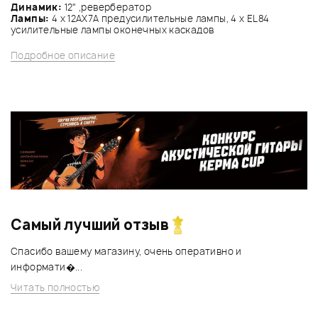
Динамик:
12" ,ревербератор
Лампы:
4 x 12AX7A предусилительные лампы, 4 x EL84
усилительные лампы оконечных каскадов
Подробное описание
Самый лучший отзыв
Спасибо вашему магазину, очень оперативно и
информати�...
Читать полностью