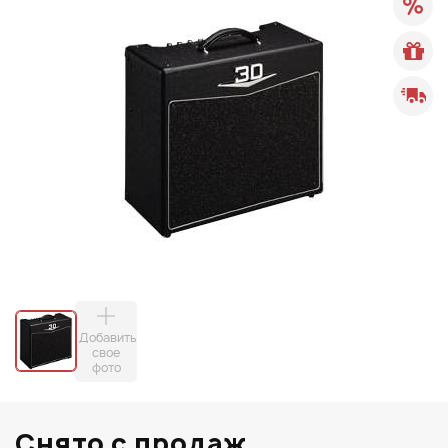
Добавить
свое
фото
Снято с продаж