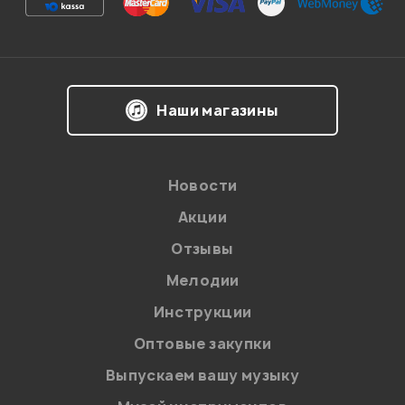
комбо, хочу отметить его отличное качество -
настоящая америка, звук поражает своей
прозрачностью,думаю динамик ТТ - что-то дает! и
динамикой, даже пришлось отвезти его на дачу, так
как тихо на нем играть в квартире неинтересно, этот
Наши магазины
комбо просто бомба, а вкупе с телекастером из ясеня
или стратом - можно выжать и отменное стекло, и
довольно хороший перегруз -даже без грелок,
Одним словом игра на нем -просто кайф!
Новости
Владимир.
Акции
Гость
16.03.2010
Отзывы
Мелодии
Инструкции
Мой отзыв о товаре
Оптовые закупки
Выпускаем вашу музыку
Ваша оценка: