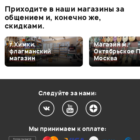
В корзину
Приходите в наши магазины за
5.0
общением и, конечно же,
скидками.
Оценка
5
100%
г.Химки,
Магазин м.
флагманский
Октябрьское 
Оценка
4
0
магазин
Москва
Оценка
3
0
Оценка
2
0
Оценка
1
0
Следуйте за нами:
0
0
Мы принимаем к оплате:
Спасибо вашему магазину, очень оперативно и
информативно работаете! Приобретал у вас этот