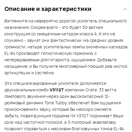
Описание и характеристики
Взгляниите на невероятно дорогой усилитель специального
назначения. Скорее всего - это будет 30-ватная
конструкция со смещенным катодом класса А. И это не
случайно - звучат они фантастически. На средних уровнях
громкости, четыре усилительных лампы оконечных каскадов
EL-84 производят гипнотическую гармонию, с
непередаваемым для гитариста, ощущением. Добавьте
насыщение, и Вы получите многомерный поющий рев чистой
артикуляции и састейна.
Эти специализированные усилители дополняются
двухканальным комбо
V3112T
компании Crate. 33 ватта
лампового звучания через один высококлассный 12-
дюймовый динамик Tone Tubby, обеспечат Вам ощущения
прикосновения к звуку, которые Вы нескоро сможете
забыть. Новая функция подъема ЧХ V3112T поднимает Ваши
соло над частотной полосой, а 3-полосный эквалайзер
позволит справиться с массивом благозвучных тонов EL-84.