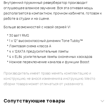
Внутренний пружинный ревербератор производит
оглушающее влажное звучание. Вся эта огневая мощь
располагается в компактном, прочном кабинете, готовом к
работе в студии и на сцене.
Больше возможностей с новой серией V!
* 30 ватт RMS
* 1 x 12" высококлассный динамик Tone Tubby™
* Ламповая схема класса А
* 4 x 12AX7A предусилительные лампы
* 4 x EL84 усилительные лампы оконечных каскадов
* Ножное переключение каналов и функции Boost
Производитель имеет право менять комплектацию и
конструкцию, не внося изменения в инструкцию. Место
сборки товара может отличаться от указанного.
Сопутствующие товары