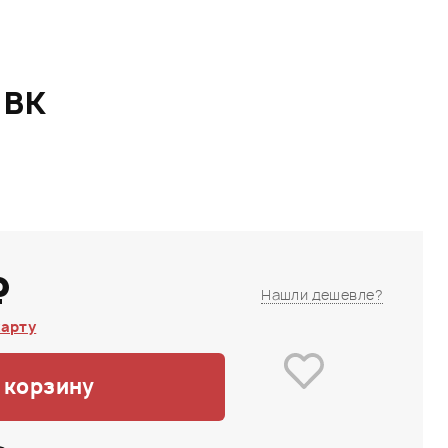
1BK
₽
Нашли дешевле?
карту
 корзину