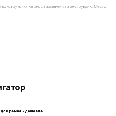
 конструкцию, не внося изменения в инструкцию. Место
игатор
 для ремня - дешевле