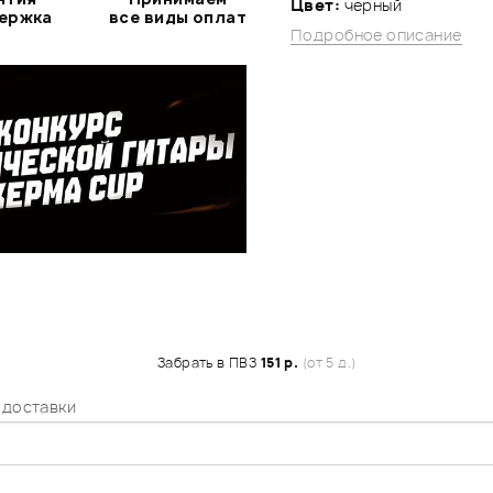
Цвет:
черный
держка
все виды оплат
Подробное описание
Забрать в ПВЗ
151 р.
(от 5 д.)
 доставки