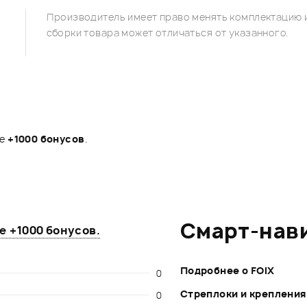
Производитель имеет право менять комплектацию и
сборки товара может отличаться от указанного.
те
+1000 бонусов
.
Смарт-нав
те
+1000 бонусов
.
Подробнее о FOIX
0
Стреплоки и крепления
0