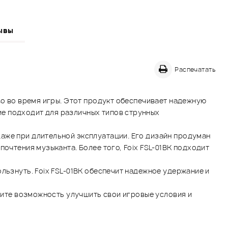
ывы
Распечатать
во во время игры. Этот продукт обеспечивает надежную
е подходит для различных типов струнных
аже при длительной эксплуатации. Его дизайн продуман
очтения музыканта. Более того, Foix FSL-01BK подходит
льзнуть. Foix FSL-01BK обеспечит надежное удержание и
стите возможность улучшить свои игровые условия и