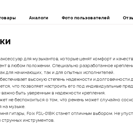
товары
Аналоги
Фото пользователей
Отз
ики
 аксессуар для музыкантов, которые ценят комфорт и качест
ент в любом положении. Специально разработанное креплени
как для начинающих, так и для опытных исполнителей.
беспечивает высокую степень надежности и долговечности д
ется, что позволяет настроить его под индивидуальные предп
де важно быть уверенным в надежности крепления.
ет не беспокоиться о том, что ремень может случайно соско
 на музыке.
мня гитары, Foix FSL-01BK станет отличным выбором. Не упу
 струнных инструментов.