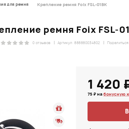
ния для ремня
Крепление ремня Foix FSL-01BK
епление ремня Foix FSL-0
0 отзывов
Артикул: 888880034802
Поделиться
1 420 
75 ₽ на
бонусную 
В