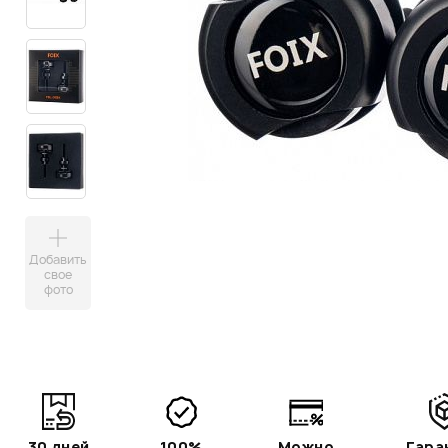
Добавить
свое
фото
30 дней
100%
Можно
Гара