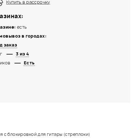
Купить в рассрочку
азинах:
азине:
есть
мовывоз в городах:
д заказ
г
3 из 4
иков
Есть
 с блокировкой для гитары (стреплоки)