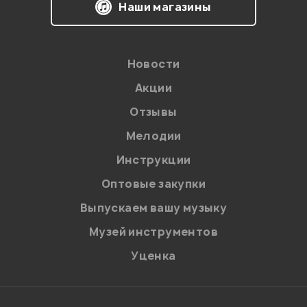
Наши магазины
Новости
Акции
Отзывы
Мелодии
Я даю
согласие
на обработку персональных данных в
Инструкции
соответствии с
Политикой в отношении обработки
персональных данных.
Оптовые закупки
Введите проверочное число:
Выпускаем вашу музыку
Музей инструментов
Уценка