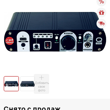
Добавить
свое
фото
Снято с продаж