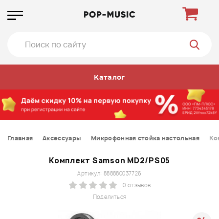
Каталог
Главная
Аксессуары
Микрофонная стойка настольная
Ко
Комплект Samson MD2/PS05
Артикул: 888880037726
0 отзывов
Поделиться