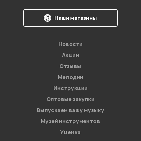
Наши магазины
Новости
Акции
Отзывы
Мелодии
Я даю
согласие
на обработку персональных данных в
Инструкции
соответствии с
Политикой в отношении обработки
персональных данных.
Оптовые закупки
Введите проверочное число:
Выпускаем вашу музыку
Музей инструментов
Уценка