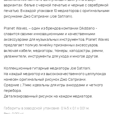
вариантах: белые с черной печатью и черные с серебряной
печатью. В каждой упаковке 10 медиаторов с оригинальными
рисунками Джо Сатриани (Joe Satriani).
Planet Waves, – один из брендов компании DAddario -
славится своими инновационными и качественными
аксессуарами для музыкальных инструментов. Planet Waves
предлагает полную линейку признанных аксессуаров,
включая кабели, медиаторы, тюнеры, каподастры, ремни,
увлажнители, инструменты для ухода и многое другое.
Коллекционные гитарные медиаторы Joe Satriani.
На каждый медиатор из высококачественного целлулоида
нанесен оригинальный рисунок Джо Сатриани.
Средние (.71мм) идеальны для игры аккордами и четкого
перебора.
Детализированный рисунок на каждом медиаторе.
Габариты в заводской упаковке: 0.145 x 0.1 x 0.01 м.
Вес: 0.001 кг