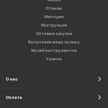
Отзывы
Мелодии
Я даю
согласие
на обработку персональных данных в
Инструкции
соответствии с
Политикой в отношении обработки
персональных данных.
Оптовые закупки
Введите проверочное число:
Выпускаем вашу музыку
Музей инструментов
Уценка
О нас
Отправить
Оплата