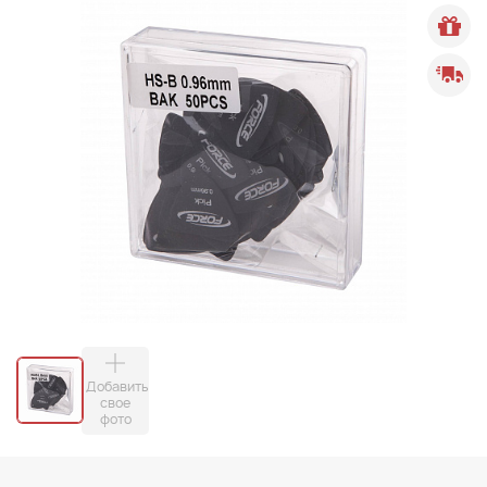
Добавить
свое
фото