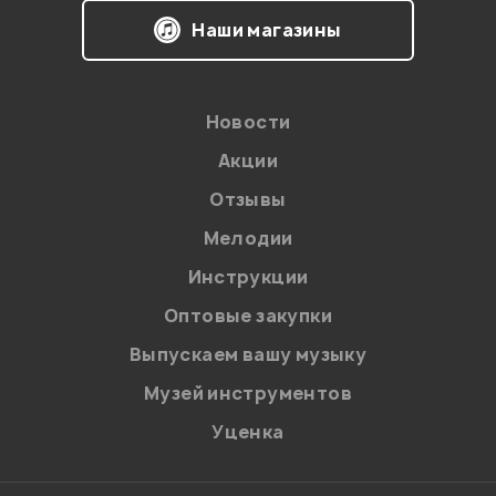
Наши магазины
Новости
Акции
Отзывы
Мелодии
Я даю
согласие
на обработку персональных данных в
Инструкции
соответствии с
Политикой в отношении обработки
персональных данных.
Оптовые закупки
Введите проверочное число:
Выпускаем вашу музыку
Музей инструментов
Уценка