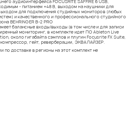
него аудиоинтерфейса FOCUSRITE SAFFIRE 6 USB,
одимым - питанием +48 В, выходом на наушники для
выходом для подключения студийных мониторов (любых
истем) и качественного и профессионального студийного
фона BEHRINGER B-2 PRO
меет балансные входы/выходы (в том числе и для записи
ширенный мониторинг, в комплекте идет ПО Ableton Live
tation, около гигабайта сэмплов и плугин Focusrite FX Suite,
 компрессор, гейт, реверберации, ЭКВАЛАЙЗЕР.
и по доставке в регионы на этот комплект не