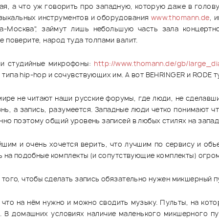
ая, а что уж говорить про западную, которую даже в голов
узыкальных инструментов и оборудования
www.thomann.de
, 
а-Москва", займут лишь небольшую часть зала концертно
 поверите, народ туда толпами валит.
ии студийные микрофоны:
http://www.thomann.de/gb/large_d
ипа hip-hop и сочувствующих им. А вот BEHRINGER и RODE ту
мире не читают наши русские форумы, где люди, не сделавш
знь, а запись, разумеется. Западные люди четко понимают чт
но поэтому общий уровень записей в любых стилях на западе
ейшим и очень хочется верить, что лучшим по сервису и об
ть на подобные комплекты (и сопутствующие комплекты) огром
 того, чтобы сделать запись обязательно нужен микшерный п
ит что на нём нужно и можно сводить музыку. Пульты, на кот
ть. В домашних условиях наличие маленького микшерного п