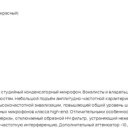
(красный)
студийный конденсаторный микрофон. Вокалисты и владельц
стям. Небольшой подъём амплитудно-частотной характерист
ысокочастотной эквализации, повышающей общий уровень шу
ных микрофонов класса high-end. Отличительными особенно
мёрка», отключаемый обрезной НЧ фильтр, устраняющий неж
частотную интерференцию. Дополнительный аттенюатор -10 