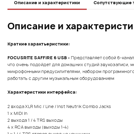
Описание и характеристики
Сопутствующие 
Описание и характерист
Краткие характьеристики:
FOCUSRITE SAFFIRE 6 USB -
Представляет собой 6-канал
что очень подойдет для домашних студий звукозаписи, м
микрофонными предусилителями, набором программного о
работать с другим музыкальным оборудованием
Характеристики интерфейса:
2 входа XLR Mic / Line / Inst Neutrik Combo Jacks
1 х MIDI In
2 выхода 1 / 4 TRS выходы
4 х RCA выходы (выходы 1-4)
1 х 1 / 4 TRS стерео выход на наушники