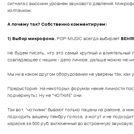
сигнала с высоким уровнем звукового давления. Микроф
колпачком.
А почему так? Собственно комментируем:
1) Выбор микрофона.
POP-MUSIC всегда выбирает
BEHR
Не будем писать, что это самый крупный и влиятельный 
совпадающее с нашим - дело личное, дальше можно не чита
Мы ни в каком другом оборудовании не уверены так, как 
Предыстория: На некоторых форумах некие личности пос
подчеркнуть). Ну не "ЧОТКИЕ" они.
Так вот, "чоткими" бывают только пацаны на районе, а 
подходить вашему тембру голоса, а могут и не подходит
караоке за 500 руб, включенный во встроенную звуковую к