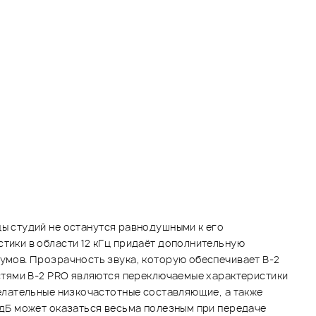
ы студий не останутся равнодушными к его
ики в области 12 кГц придаёт дополнительную
мов. Прозрачность звука, которую обеспечивает B-2
стями B-2 PRO являются переключаемые характеристики
елательные низкочастотные составляющие, а также
дБ может оказаться весьма полезным при передаче