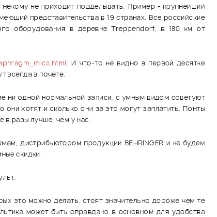
у некому не приходит подделывать. Пример - крупнейший
имеющий представительства в 19 странах. Все российские
го оборудования в деревне Treppendorf, в 180 км от
iaphragm_mics.html
. И что-то не видно в первой десятке
т всегда в почёте.
ие ни одной нормальной записи, с умным видом советуют
о они хотят и сколько они за это могут заплатить. Понты
 в разы лучше, чем у нас.
ъемам, дистрибьютором продукции BEHRINGER и не будем
ные скидки.
ульт.
орых это можно делать, стоят значительно дороже чем те
ультика может быть оправдано в основном для удобства