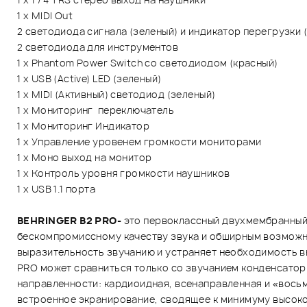
1 х MIDI Out
2 светодиода сигнала (зеленый) и индикатор перегрузки 
2 светодиода для инструментов
1 х Phantom Power Switch со светодиодом (красный)
1 х USB (Active) LED (зеленый)
1 х MIDI (Активный) светодиод (зеленый)
1 х Мониторинг переключатель
1 х Мониторинг Индикатор
1 х Управление уровенем громкости мониторами
1 х Моно выход на монитор
1 х Контроль уровня громкости наушников
1 х USB 1.1 порта
BEHRINGER B2 PRO-
это первоклассный двухмембранный 
бескомпромиссному качеству звука и обширным возможно
выразительность звучанию и устраняет необходимость в
PRO может сравниться только со звучанием конденсатор
направленности: кардиоидная, всенаправленная и «вось
встроенное экранирование, сводящее к минимуму высоко