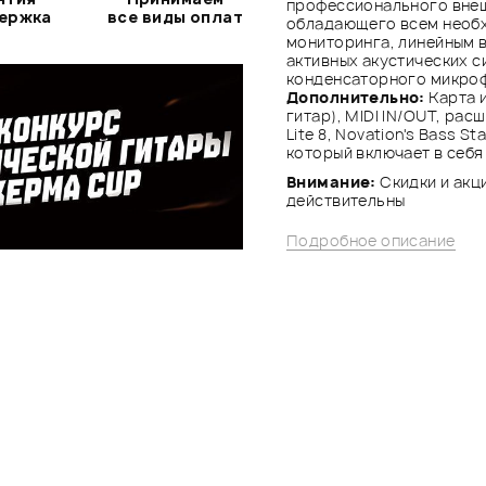
профессионального внеш
держка
все виды оплат
обладающего всем необх
мониторинга, линейным 
активных акустических с
конденсаторного микро
Дополнительно:
Карта и
гитар), MIDI IN/OUT, рас
Lite 8, Novation's Bass S
который включает в себя
Внимание:
Скидки и акци
действительны
Подробное описание