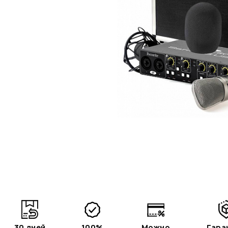
30 дней
100%
Можно
Гара