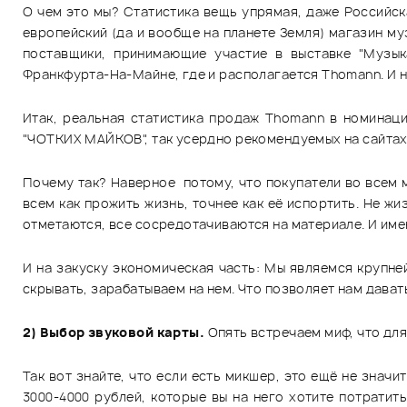
О чем это мы? Статистика вещь упрямая, даже Российск
европейский (да и вообще на планете Земля) магазин м
поставщики, принимающие участие в выставке "Музык
Франкфурта-На-Майне, где и располагается Thomann. И не
Итак, реальная статистика продаж Thomann в номинац
"ЧОТКИХ МАЙКОВ", так усердно рекомендуемых на сайтах т
Почему так? Наверное потому, что покупатели во всем 
всем как прожить жизнь, точнее как её испортить. Не жи
отметаются, все сосредотачиваются на материале. И имен
И на закуску экономическая часть: Мы являемся крупн
скрывать, зарабатываем на нем. Что позволяет нам дава
2) Выбор звуковой карты.
Опять встречаем миф, что для
Так вот знайте, что если есть микшер, это ещё не знач
3000-4000 рублей, которые вы на него хотите потрати