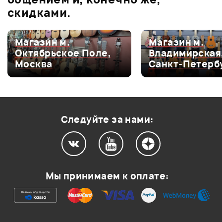
скидками.
Функции
Магазин м.
Магазин м.
Мой отзыв о товаре
Питание
Октябрьское Поле,
Владимирская
Москва
Санкт-Петерб
Разъемы и интерфейсы
Ваша оценка:
Впечатления о товаре:
Drum машина
Следуйте за нами:
Мы принимаем к оплате: