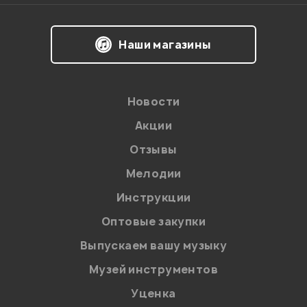
Я даю
согласие
на обработку персональных данных в
Наши магазины
соответствии с
Политикой в отношении обработки
персональных данных.
Введите проверочное число:
Новости
Акции
Отзывы
Мелодии
Инструкции
Отправить
Оптовые закупки
Выпускаем вашу музыку
Музей инструментов
Уценка