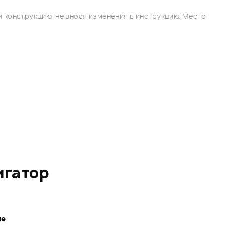
 конструкцию, не внося изменения в инструкцию. Место
игатор
ле