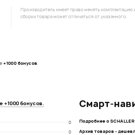
Производитель имеет право менять комплектацию и
сборки товара может отличаться от указанного.
те
+1000 бонусов
.
Смарт-нав
те
+1000 бонусов
.
Подробнее о SCHALLER
0
Архив товаров - дешев
0