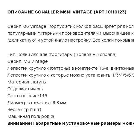
ОПИСАНИЕ SCHALLER M6NI VINTAGE (АРТ.10110123)
Серия M6 Vintage. Корпус этих колков расширяет ряд кол
популярными гитарными производителями. Высочайшее к
"деликатную" и устойчивую настройку. Все колки покры
Тип: колки для электрогитары (3 слева + 3 справа)
Серия: M6 Vintage
Лепестки крутилок (баттоны) в комплекте: 13-е, винтажны
Лепестки крутилок, которые можно установить: 1/3/4/5/6/7
Материал: латунь
Отделка: никель
Соотношение: 1:16
Диаметр отверстия: 9.8 мм
Вес: 47 гр (1 шт)
Машинная полировка
Внимание! Габаритные и установочные размеры можн