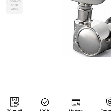
Добавить
свое
фото
30 дней
100%
Можно
Гара