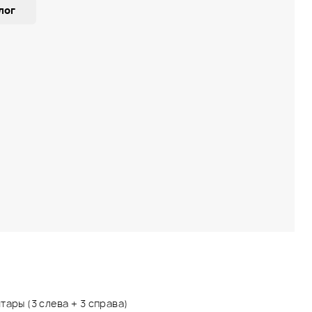
лог
тары (3 слева + 3 справа)