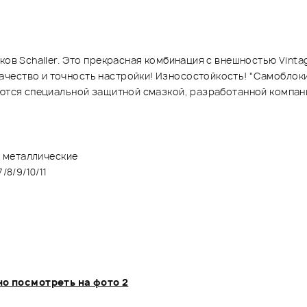
ков Schaller. Это прекрасная комбинация с внешностью Vinta
ачество и точность настройки! Износостойкость! "Самобло
ваются специальной защитной смазкой, разработанной компа
е металлические
/8/9/10/11
о посмотреть на фото 2