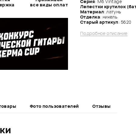
Серия
: M6 Vintage
держка
все виды оплат
Лепестки крутилок (ба
Материал
: латунь
Отделка
: никель
Старый артикул
: 5620
Подробное описание
товары
Фото пользователей
Отзывы
ики