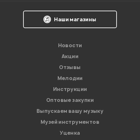
Наши магазины
Новости
Акции
Отзывы
Мелодии
Я даю
согласие
на обработку персональных данных в
Инструкции
соответствии с
Политикой в отношении обработки
персональных данных.
Оптовые закупки
Введите проверочное число:
Выпускаем вашу музыку
Музей инструментов
Уценка