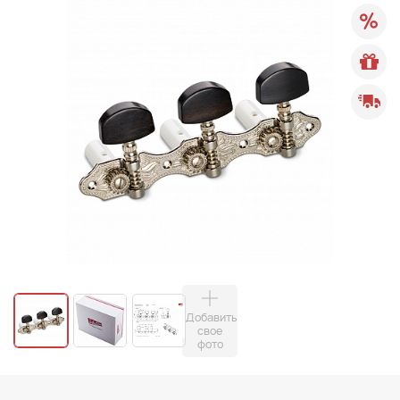
Добавить
свое
фото