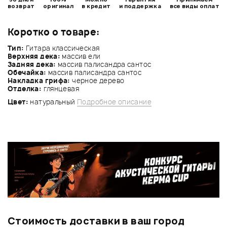
возврат
оригинал
в кредит
и поддержка
все виды оплат
Коротко о товаре:
Тип:
Гитара классическая
Верхняя дека:
массив ели
Задняя дека:
массив палисандра сантос
Обечайка:
массив палисандра сантос
Накладка грифа:
черное дерево
Отделка:
глянцевая
Цвет:
натуральный
Подробное описание
Стоимость доставки в ваш город