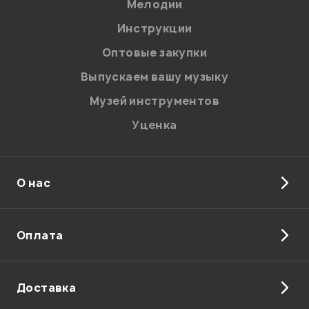
Мелодии
Я даю
согласие
на обработку персональных данных в
Инструкции
соответствии с
Политикой в отношении обработки
персональных данных.
Оптовые закупки
Введите проверочное число:
Выпускаем вашу музыку
Музей инструментов
Уценка
О нас
Отправить
Оплата
Доставка