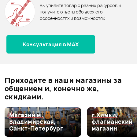
Вы увидите товар с разных ракурсов и
Рейтинг
Рейтинг
0.0
получите ответы обо всех его
особенностях и возможностях
Страна происхождения
Страна происхождения
КИТАЙ
КИТАЙ
Консультация в MAX
Оценка
5
0
Верхняя дека
Верхняя дека
Оценка
4
0
Аудиоинтерфейс
Audient iD14
Массив
Массив
41 990 ₽
9 790 ₽
Оценка
3
0
Пара микрофонов SE
СТУЛ ДЛЯ
Оценка
2
0
Материал верхней деки
Материал верхней деки
ELECTRONICS SE8
ГИТАРИСТА 
Приходите в наши магазины за
PAIR
KGST10
Оценка
1
0
Ель
Ель
общением и, конечно же,
скидками.
Размер
Размер
4/4
Магазин м.
г.Химки,
Мой отзыв о товаре
Владимирская,
флагманский
Отделка
Отделка
Санкт-Петербург
магазин
Матовая
Глянцевая
Ваша оценка: