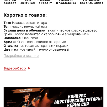
возврат
оригинал
в кредит
и поддержка
все виды оплат
Коротко о товаре:
Тип:
Классическая гитара
Топ:
массив немецкой ели
Задняя дека и обечайки:
экзотическое красное дерево
Гриф:
Toona Калантас с карбоновым армированием
Накладка:
Овангкол
Бридж:
Овангкол, двойное отверстие
Отделка:
матовая с открытыми порами
Цвет:
натуральный, темно-окрашенный
Подробное описание
Видеообзор