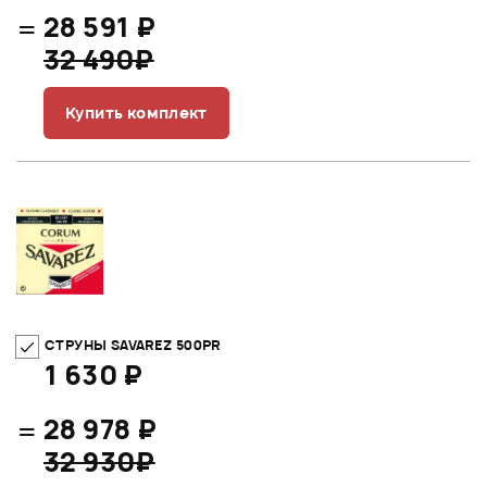
=
28 591 ₽
32 490₽
Купить комплект
СТРУНЫ SAVAREZ 500PR
1 630 ₽
=
28 978 ₽
32 930₽