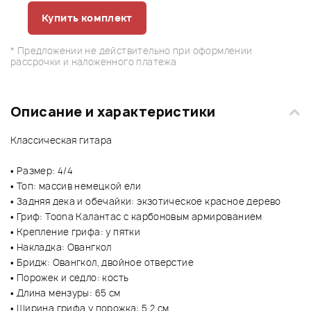
Купить комплект
* Предложении не действительно при оформлении
рассрочки и наложенного платежа
Описание и характеристики
Классическая гитара
• Размер: 4/4
• Топ: массив немецкой ели
• Задняя дека и обечайки: экзотическое красное дерево
• Гриф: Toona Калантас с карбоновым армированием
• Крепление грифа: у пятки
• Накладка: Овангкол
• Бридж: Овангкол, двойное отверстие
• Порожек и седло: кость
• Длина мензуры: 65 см
• Ширина грифа у порожка: 5,2 см