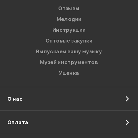
В корзину
Отзывы
Мелодии
Я даю
согласие
на обработку персональных данных в
Инструкции
соответствии с
Политикой в отношении обработки
персональных данных.
Оптовые закупки
Введите проверочное число:
Выпускаем вашу музыку
Музей инструментов
Уценка
О нас
Отправить
Оплата