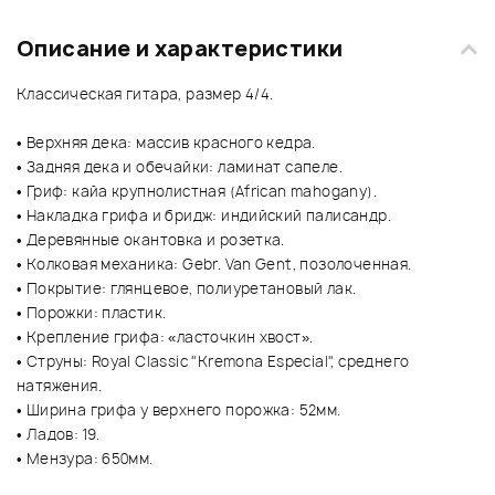
Описание и характеристики
Классическая гитара, размер 4/4.
• Верхняя дека: массив красного кедра.
• Задняя дека и обечайки: ламинат сапеле.
• Гриф: кайа крупнолистная (African mahogany).
• Накладка грифа и бридж: индийский палисандр.
• Деревянные окантовка и розетка.
• Колковая механика: Gebr. Van Gent, позолоченная.
• Покрытие: глянцевое, полиуретановый лак.
• Порожки: пластик.
• Крепление грифа: «ласточкин хвост».
• Струны: Royal Classic "Kremona Especial", среднего
натяжения.
• Ширина грифа у верхнего порожка: 52мм.
• Ладов: 19.
• Мензура: 650мм.