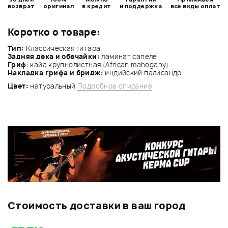
возврат
оригинал
в кредит
и поддержка
все виды оплат
Коротко о товаре:
Тип:
Классическая гитара
Задняя дека и обечайки:
ламинат сапеле
Гриф
: кайа крупнолистная (African mahogany)
Накладка грифа и бридж:
индийский палисандр
Цвет:
натуральный
Подробное описание
Стоимость доставки в ваш город