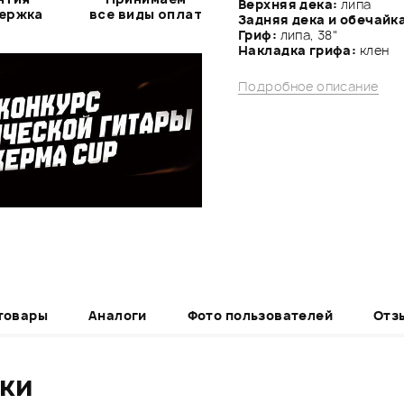
Верхняя дека:
липа
держка
все виды оплат
Задняя дека и обечайк
Гриф:
липа, 38"
Накладка грифа:
клен
Подробное описание
товары
Аналоги
Фото пользователей
Отз
ики