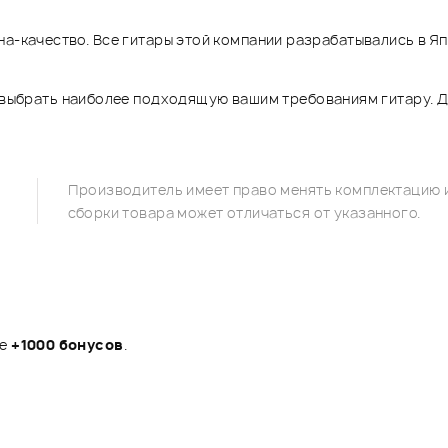
а-качество. Все гитары этой компании разрабатывались в Яп
 выбрать наиболее подходящую вашим требованиям гитару. 
Производитель имеет право менять комплектацию и
сборки товара может отличаться от указанного.
те
+1000 бонусов
.