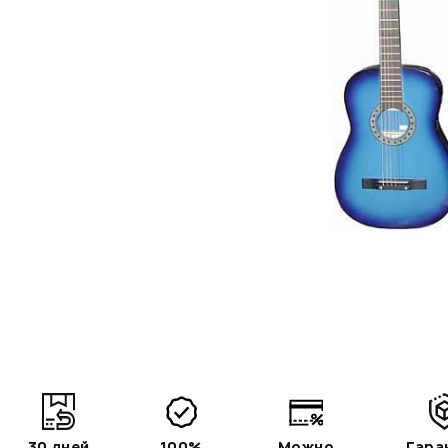
30 дней
100%
Можно
Гара