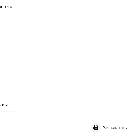
а:
липа
ывы
Распечатать