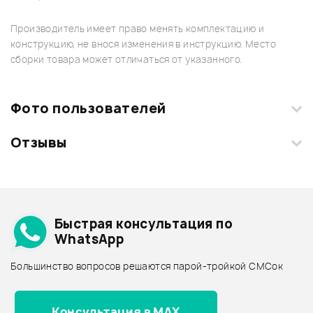
Производитель имеет право менять комплектацию и
конструкцию, не внося изменения в инструкцию. Место
сборки товара может отличаться от указанного.
Фото пользователей
Отзывы
Загрузите свои фотографии купленного товара и получите
+1000 бонусов
.
Смарт-навигатор
Добавить свое фото
Подробнее о SKB
Быстрая консультация по
Архив товаров - дешевле
WhatsApp
Архив товаров - дороже
Большинство вопросов решаются парой-тройкой СМСок
Все товары SKB
Архив товаров - новинки
Консультация в MAX