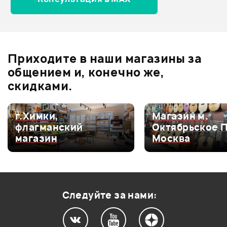
Отзывы
Оставьте отзыв и получите
+1000
0
бонусов
.
Приходите в наши магазины за
0.0
общением и, конечно же,
скидками.
Оценка
5
0
г.Химки,
Магазин м.
флагманский
Октябрьское 
Оценка
4
0
магазин
Москва
Оценка
3
0
Оценка
2
0
Оценка
1
0
Следуйте за нами: