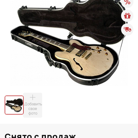
Добавить
свое
фото
Снято с продаж