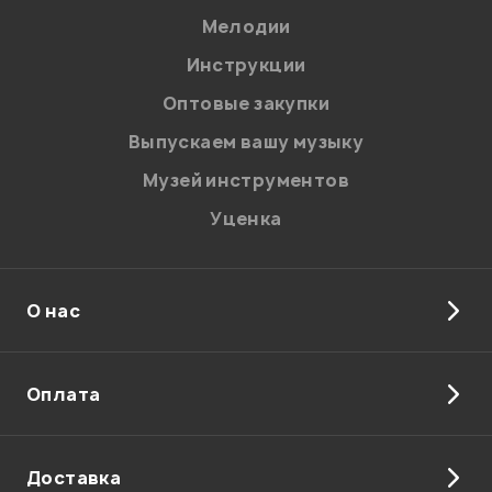
Мелодии
Я даю
согласие
на обработку персональных данных в
Инструкции
соответствии с
Политикой в отношении обработки
персональных данных.
Оптовые закупки
Введите проверочное число:
Выпускаем вашу музыку
Музей инструментов
Уценка
О нас
Отправить
Оплата
Доставка