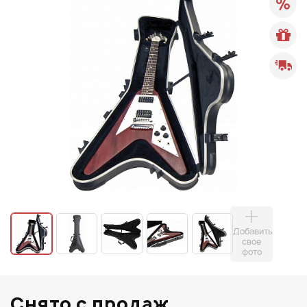
Добавить
свое
фото
Снято с продаж