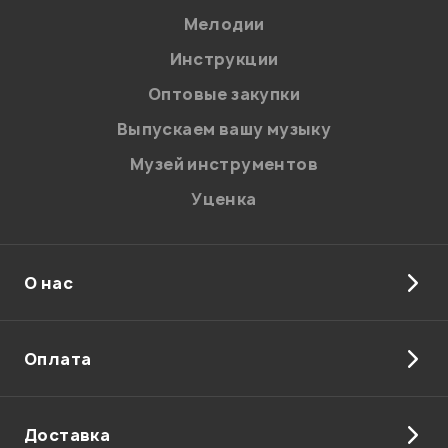
Мелодии
Я даю
согласие
на обработку персональных данных в
Инструкции
соответствии с
Политикой в отношении обработки
персональных данных.
Оптовые закупки
Введите проверочное число:
Выпускаем вашу музыку
Музей инструментов
Уценка
О нас
Отправить
Оплата
Доставка