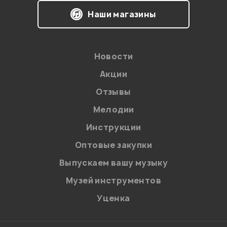
Я даю
согласие
на обработку персональных данных в
Наши магазины
соответствии с
Политикой в отношении обработки
персональных данных.
Введите проверочное число:
Новости
Акции
Отзывы
Мелодии
Инструкции
Отправить
Оптовые закупки
Выпускаем вашу музыку
Музей инструментов
Уценка