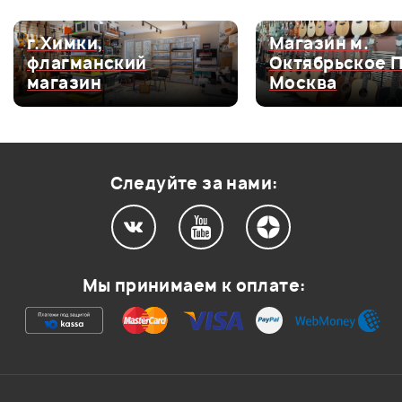
г.Химки,
Магазин м.
Мой отзыв о товаре
флагманский
Октябрьское 
магазин
Москва
Ваша оценка:
Впечатления о товаре:
Следуйте за нами:
Мы принимаем к оплате: