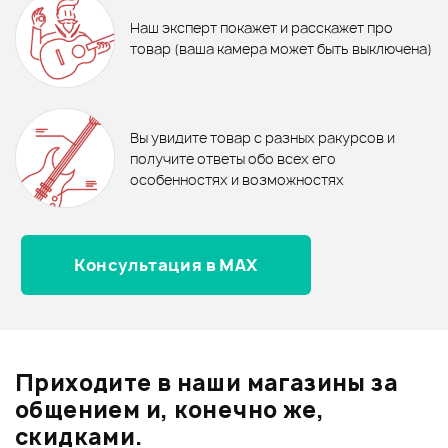
Ожидается
Ожидается
КАХОН PEARL PFB-300
Кахон SCHLAGWERK CP404BLK
Кахон - новинки
Наш эксперт покажет и расскажет про
товар (ваша камера может быть выключена)
В корзину
В корзину
Отзывы
Товары из видео
Оставьте отзыв и получите
+1000
0
бонусов
.
Вы увидите товар с разных ракурсов и
0.0
получите ответы обо всех его
особенностях и возможностях
Консультация в MAX
Оценка
5
0
Оценка
4
0
МИКРОФОННАЯ
ПОДВЕС SE
КОМПЛЕКТ
СТОЙКА ATHLETIC
ELECTRONICS sE 4A
МИКРОФОНО
Оценка
3
0
MIC-5C SILVER
SHOCKMOUNT
ELECTRONIC
Оценка
2
0
Приходите в наши магазины за
Оценка
1
0
общением и, конечно же,
скидками.