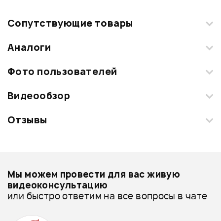
Сопутствующие товары
Аналоги
Фото пользователей
Видеообзор
Загрузите свои фотографии купленного товара и получите
+1000 бонусов
.
Отзывы
Добавить свое фото
Смарт-навигатор
Подробнее о PEARL
Мы можем провести для вас живую
Кахон - дешевле
видеоконсультацию
ТАМБУРИН PEARL PTM-10SH
КОВБЕЛЛ PEARL PCB-4
или быстро ответим на все вопросы в чате
Кахон - дороже
20 380 ₽
24 250 ₽
Все товары PEARL