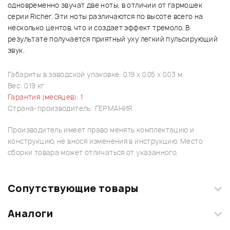
одновременно звучат две ноты, в отличии от гармошек
серии Richer. Эти ноты различаются по высоте всего на
несколько центов, что и создает эффект тремоло. В
результате получается приятный уху легкий пульсирующий
звук.
Габариты в заводской упаковке: 0.19 x 0.05 x 0.03 м.
Вес: 0.19 кг
Гарантия (месяцев): 1
Страна-производитель: ГЕРМАНИЯ
Производитель имеет право менять комплектацию и
конструкцию, не внося изменения в инструкцию. Место
сборки товара может отличаться от указанного.
Сопутствующие товары
Аналоги