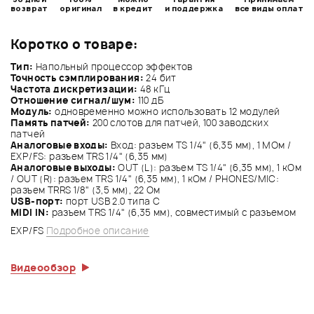
возврат
оригинал
в кредит
и поддержка
все виды оплат
Коротко о товаре:
Тип:
Напольный процессор эффектов
Точность сэмплирования:
24 бит
Частота дискретизации:
48 кГц
Отношение сигнал/шум:
110 дБ
Модуль:
одновременно можно использовать 12 модулей
Память патчей:
200 слотов для патчей, 100 заводских
патчей
Аналоговые входы:
Вход: разъем TS 1/4" (6,35 мм), 1 МОм /
EXP/FS: разъем TRS 1/4" (6,35 мм)
Аналоговые выходы:
OUT (L): разъем TS 1/4" (6,35 мм), 1 кОм
/ OUT (R): разъем TRS 1/4" (6,35 мм), 1 кОм / PHONES/MIC:
разъем TRRS 1/8" (3,5 мм), 22 Ом
USB-порт:
порт USB 2.0 типа C
MIDI IN:
разъем TRS 1/4" (6,35 мм), совместимый с разъемом
EXP/FS
Подробное описание
Видеообзор