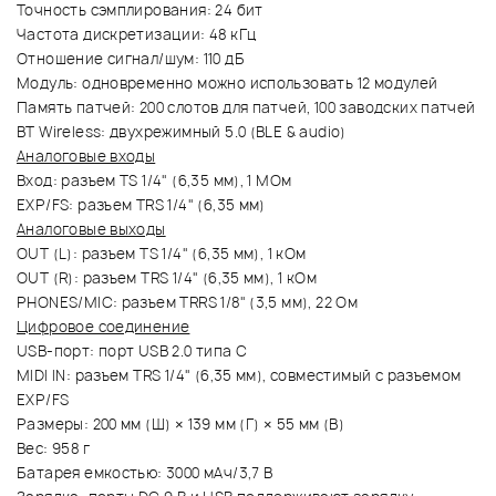
Точность сэмплирования: 24 бит
Частота дискретизации: 48 кГц
Отношение сигнал/шум: 110 дБ
Модуль: одновременно можно использовать 12 модулей
Память патчей: 200 слотов для патчей, 100 заводских патчей
BT Wireless: двухрежимный 5.0 (BLE & audio)
Аналоговые входы
Вход: разъем TS 1/4" (6,35 мм), 1 МОм
EXP/FS: разъем TRS 1/4" (6,35 мм)
Аналоговые выходы
OUT (L): разъем TS 1/4" (6,35 мм), 1 кОм
OUT (R): разъем TRS 1/4" (6,35 мм), 1 кОм
PHONES/MIC: разъем TRRS 1/8" (3,5 мм), 22 Ом
Цифровое соединение
USB-порт: порт USB 2.0 типа C
MIDI IN: разъем TRS 1/4" (6,35 мм), совместимый с разъемом
EXP/FS
Размеры: 200 мм (Ш) × 139 мм (Г) × 55 мм (В)
Вес: 958 г
Батарея емкостью: 3000 мАч/3,7 В