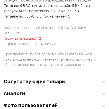
Зарядка: порты DC 9 В и USB поддерживают зарядку
Питание: 9 В DC, минус в центре, разъём 5,5 × 2,1 мм
Требуемый ток по питанию 9 В: не менее 1,5 А
Питание по USB-C: 5 В, ток не менее 1 А
Габариты в заводской упаковке: 0.17 x 0.24 x 0.09 м.
Вес: 1.11 кг
Гарантия (месяцев): 12
Страна-производитель: КИТАЙ
Производитель имеет право менять комплектацию и
конструкцию, не внося изменения в инструкцию. Место
сборки товара может отличаться от указанного.
Сопутствующие товары
Аналоги
Текущий товар
1
из
10
Фото пользователей