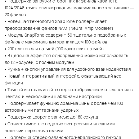
• Поддержка загрузки сторонних IR файлов кабинета,
1024/2048 точек сэмплирования, максимальное хранилище —
20 файлов
• Новейшая технология SnapTone поддерживает
преобразование файлов NAM (Neural Amp Modeler)
• Модуль SnapTone содержит 50 тщательно подобранных
файлов с максимальным хранилищем 100 файлов
• 200 слотов для патчей (100 заводских патчей)
• В цепочке эффектов одновременно можно использовать
до 12 модулей, с полным модулем
• Ручка + кнопки управления для удобного взаимодействия
• Новый интерактивный интерфейс, охватывающий все
функции
• Точный и отзывчивый тюнер с отображением отклонения в
центах и несколькими шаблонами настройки
• Поддерживает функцию драм-машины с более чем 100
встроенными паттернами ударных
• Поддержка Looper с записью до 180 секунд
• Совместимость с педалью экспрессии и внешними
ножными переключателями
• Поддержка стерео балансного/небалансного выхода