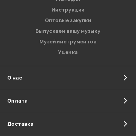
Разъемы и интерфейсы
Разъемы и интерфейсы
Я даю
согласие
на обработку персональных данных в
Инструкции
соответствии с
Политикой в отношении обработки
USB, Выход на наушники mini
USB, Выход на наушники mini
персональных данных.
Оптовые закупки
stereo jack, AUX
stereo jack, AUX, Наличие
разрыва Send/Return,
Введите проверочное число:
Выпускаем вашу музыку
Подключение Footswitch
Музей инструментов
Drum машина
Drum машина
Уценка
Да
В корзину
О нас
Отправить
Оплата
Доставка