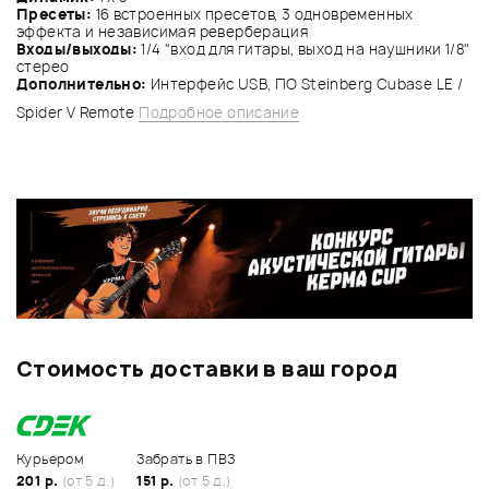
Пресеты:
16 встроенных пресетов, 3 одновременных
эффекта и независимая реверберация
Входы/выходы:
1/4 "вход для гитары, выход на наушники 1/8"
стерео
Дополнительно:
Интерфейс USB, ПО Steinberg Cubase LE /
Spider V Remote
Подробное описание
Стоимость доставки в ваш город
Курьером
Забрать в ПВЗ
201 р.
(от 5 д.)
151 р.
(от 5 д.)