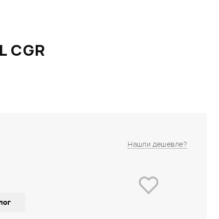
L CGR
Нашли дешевле?
лог