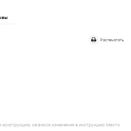
ывы
Распечатать
 конструкцию, не внося изменения в инструкцию. Место