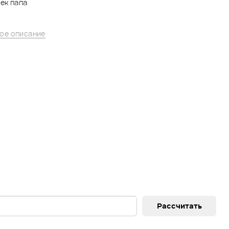
жек папа
ое описание