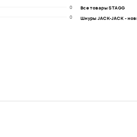
0
Все товары STAGG
0
Шнуры JACK-JACK - нов