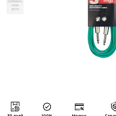
Добавить
свое
фото
30 дней
100%
Можно
Гара