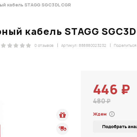
ый кабель STAGG SGC3DL CGR
рный кабель STAGG SGC3D
0 отзывов
Артикул: 888880023232
Поделиться
446 ₽
480 ₽
Ждем
i
Подобрать ана