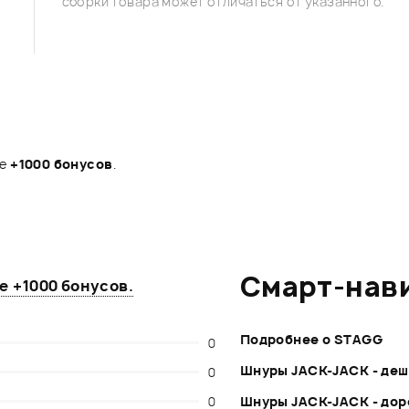
сборки товара может отличаться от указанного.
те
+1000 бонусов
.
Смарт-нав
те
+1000 бонусов
.
Подробнее о STAGG
0
Шнуры JACK-JACK - де
0
0
Шнуры JACK-JACK - до