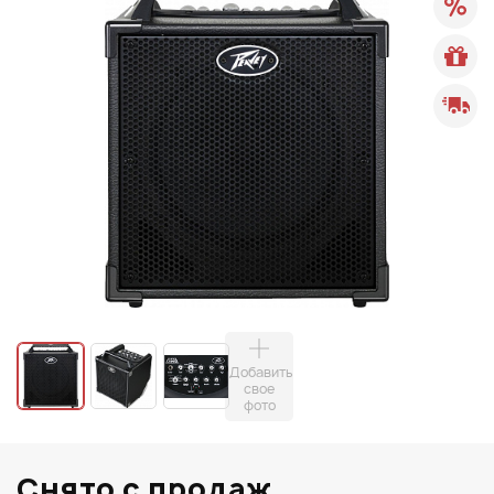
Добавить
свое
фото
Снято с продаж