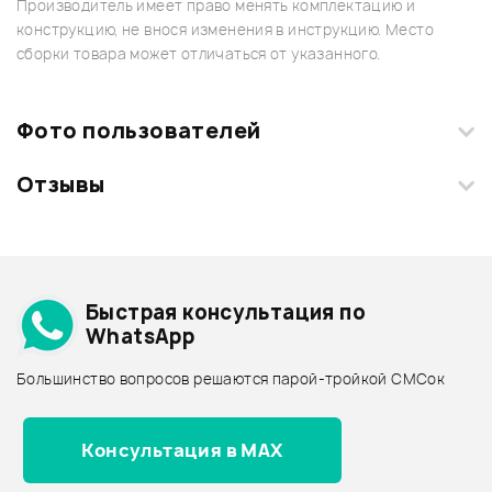
Производитель имеет право менять комплектацию и
конструкцию, не внося изменения в инструкцию. Место
сборки товара может отличаться от указанного.
Фото пользователей
Отзывы
Загрузите свои фотографии купленного товара и получите
+1000 бонусов
.
Смарт-навигатор
Добавить свое фото
Подробнее о PEAVEY
Быстрая консультация по
Архив товаров - дешевле
WhatsApp
Архив товаров - дороже
Большинство вопросов решаются парой-тройкой СМСок
Все товары PEAVEY
Архив товаров - новинки
Консультация в MAX