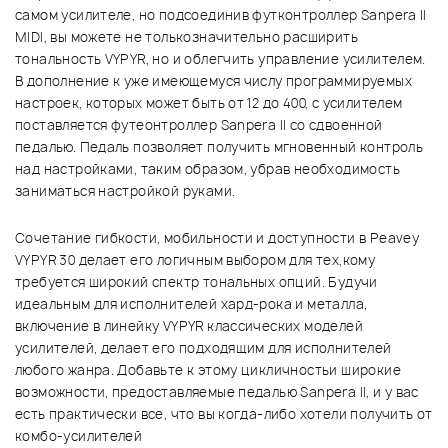
самом усилителе, но подсоединив футконтроллер Sanpera II
MIDI, вы можете не толькозначительно расширить
тональность VYPYR, но и облегчить управление усилителем.
В дополнение к уже имеющемуся числу программируемых
настроек, которых может быть от 12 до 400, с усилителем
поставляется футеонтроллер Sanpera II со сдвоенной
педалью. Педаль позволяет получить мгновенный контроль
над настройками, таким образом, убрав необходимость
заниматься настройкой руками.
Сочетание гибкости, мобильности и доступности в Peavey
VYPYR 30 делает его логичным выбором для тех,кому
требуется широкий спектр тональных опций. Будучи
идеальным для исполнителей хард-рока и металла,
включение в линейку VYPYR классических моделей
усилителей, делает его подходящим для исполнителей
любого жанра. Добавьте к этому цикличностьи широкие
возможности, предоставляемые педалью Sanpera II, и у вас
есть практически все, что вы когда-либо хотели получить от
комбо-усилителей