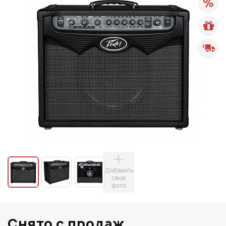
Добавить
свое
фото
Снято с продаж