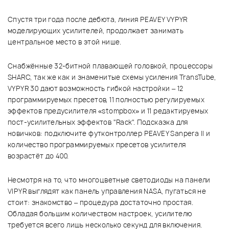
Спустя три года после дебюта, линия PEAVEY VYPYR
моделирующих усилителей, продолжает занимать
центральное место в этой нише.
Снабжённые 32-битной плавающей головкой, процессоры
SHARC, так же как и знаменитые схемы усиления TransTube,
VYPYR 30 дают возможность гибкой настройки – 12
программируемых пресетов, 11 полностью регулируемых
эффектов предусилителя «stompbox» и 11 редактируемых
пост-усилительных эффектов "Rack". Подсказка для
новичков: подключите футконтроллер PEAVEY Sanpera II и
количество программируемых пресетов усилителя
возрастёт до 400.
Несмотря на то, что многоцветные светодиоды на панели
VIPYR выглядят как панель управления NASA, пугаться не
стоит: знакомство – процедура достаточно простая.
Обладая большим количеством настроек, усилителю
требуется всего лишь несколько секунд для включения.