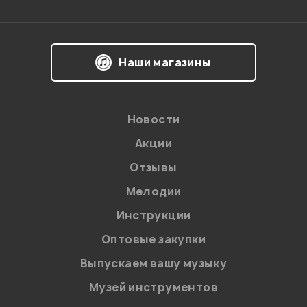
Мангушев Дмитрий
28.03.2010
Наши магазины
1
0
Новости
отличный комбик. неплохой встроенный перегруз.
Акции
чистый звук хорош, эквалайзер достаточно
универсален, хорошо реагирует на повороты ручек.
Отзывы
Мелодии
Колгушкин Александр
21.02.2010
Инструкции
Оптовые закупки
Выпускаем вашу музыку
1
0
Музей инструментов
Приобрел домой такой. Очень нравится - чистый звук