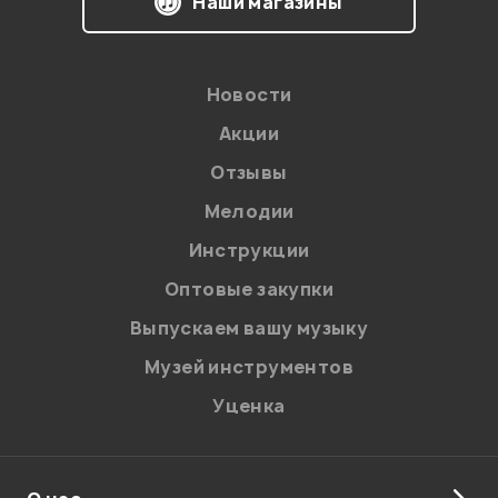
Наши магазины
Мой отзыв о товаре
Ваша оценка:
Новости
Впечатления о товаре:
Акции
Отзывы
Мелодии
Инструкции
Оптовые закупки
Выпускаем вашу музыку
Музей инструментов
Уценка
Я даю
согласие
на обработку персональных данных в
соответствии с
Политикой в отношении обработки