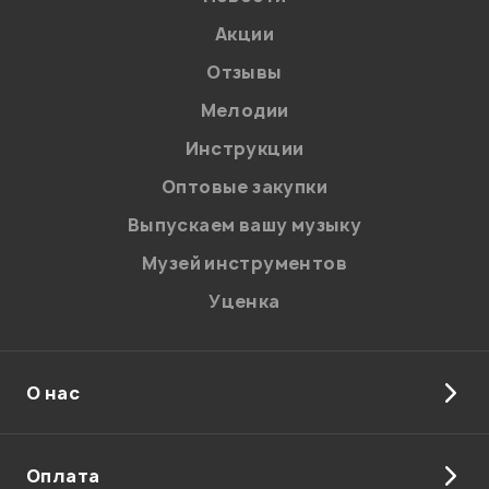
Акции
Отзывы
Мелодии
Я даю
согласие
на обработку персональных данных в
Инструкции
соответствии с
Политикой в отношении обработки
персональных данных.
Оптовые закупки
Введите проверочное число:
Выпускаем вашу музыку
Музей инструментов
Уценка
О нас
Отправить
Оплата