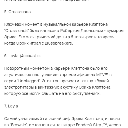
5. Crossroads
Ключевой момент в музыкалльной карьере Клэптона,
“Crossroads” была написана Робертом Джонсоном - кумиром
Эрика. Его электрический дельта блюз вырос в то время,
когда Эррик играл с Bluesbreakers.
6. Layla (Accoustic)
Поворотным моментом в карьере Клэптона было его
акустическое выступление в прямом эфире на MTV™ в
серии “Unplugged”. Этот тон превратит сигнал Вашей
электрогитары в винтажную акустику Эрика Клэптона,
которую все могли слышать на его выступлениях.
7. Layla
Самый узнаваемый гитарный риф Эрика Клэптона, и песня
из “Brownie”, исполненная на гитаре Fender® Strat™, через