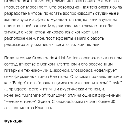
Crossroads Artist Series, применив нашу новую технологию
Production Modeling™. Эта революционная технология была
разработана чтобы помогать воспроизводить студийные и
живые звуки и эффекты музыкантов так, как они звучат на
оригинальной записи. Моделирование включает в себя:
эмуляцию кабинетов, микрофонов с конкретным
расположением, пре/пост эффекты и магию работы
режиссера звукозаписи - все это в одной педали.
Педали серии Crossroads Artist Series создавались в тесном
сотрудничестве с Эриком Клэптоном и его бессменным
гитарным техником Ли Диксоном. Crossroads моделирует
семь фирменных тонов Клэптона. С такими произведениями
как “Badge” с его "вращающимся громкоговорителем", “Layla”
(Unplugged) с его интимным акустическим тоном, и,
конечно, “Sunshine of Your Love”, отличающимся фирменным
"женским тоном" Эрика, Crossroads охватывает более 30
лет творчества Клэптона.
Функции