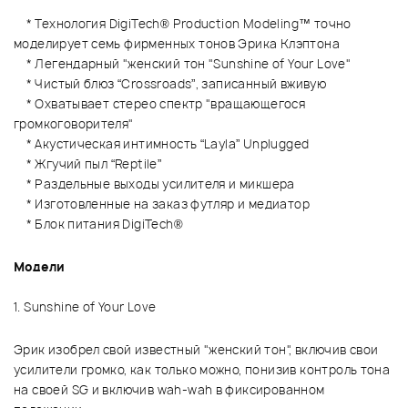
* Технология DigiTech® Production Modeling™ точно
моделирует семь фирменных тонов Эрика Клэптона
* Легендарный "женский тон "Sunshine of Your Love"
* Чистый блюз “Crossroads”, записанный вживую
* Охватывает стерео спектр "вращающегося
громкоговорителя"
* Акустическая интимность “Layla” Unplugged
* Жгучий пыл “Reptile”
* Раздельные выходы усилителя и микшера
* Изготовленные на заказ футляр и медиатор
* Блок питания DigiTech®
Модели
1. Sunshine of Your Love
Эрик изобрел свой известный "женский тон", включив свои
усилители громко, как только можно, понизив контроль тона
на своей SG и включив wah-wah в фиксированном