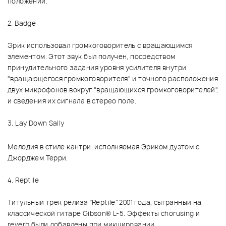
положении.
2. Badge
Эрик использовал громкоговоритель с вращающимся
элементом. Этот звук был получен, посредством
принудительного задания уровня усилителя внутри
"вращающегося громкоговорителя" и точного расположения
двух микрофонов вокруг "вращающихся громкоговорителей",
и сведения их сигнала в стерео поле.
3. Lay Down Sally
Мелодия в стиле кантри, исполняемая Эриком дуэтом с
Джорджем Терри.
4. Reptile
Титульный трек релиза “Reptile” 2001 года, сыгранный на
классической гитаре Gibson® L-5. Эффекты chorusing и
reverb были добавлены при микшировании.