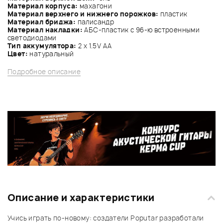
Материал корпуса:
махагони
Материал верхнего и нижнего порожков:
пластик
Материал бриджа:
палисандр
Материал накладки:
АБС-пластик с 96-ю встроенными
светодиодами
Тип аккумулятора:
2 x 1.5V AA
Цвет:
натуральный
Подробное описание
Описание и характеристики
Учись играть по-новому: создатели Poputar разработали