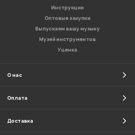
Я даю
согласие
на обработку персональных данных в
Инструкции
соответствии с
Политикой в отношении обработки
персональных данных.
Оптовые закупки
Введите проверочное число:
Выпускаем вашу музыку
Музей инструментов
Уценка
О нас
Отправить
Оплата
Доставка