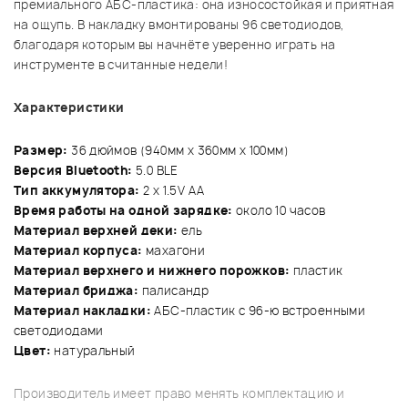
премиального АБС-пластика: она износостойкая и приятная
на ощупь. В накладку вмонтированы 96 светодиодов,
благодаря которым вы начнёте уверенно играть на
инструменте в считанные недели!
Характеристики
Размер:
36 дюймов (940мм x 360мм x 100мм)
Версия Bluetooth:
5.0 BLE
Тип аккумулятора:
2 x 1.5V AA
Время работы на одной зарядке:
около 10 часов
Материал верхней деки:
ель
Материал корпуса:
махагони
Материал верхнего и нижнего порожков:
пластик
Материал бриджа:
палисандр
Материал накладки:
АБС-пластик с 96-ю встроенными
светодиодами
Цвет:
натуральный
Производитель имеет право менять комплектацию и