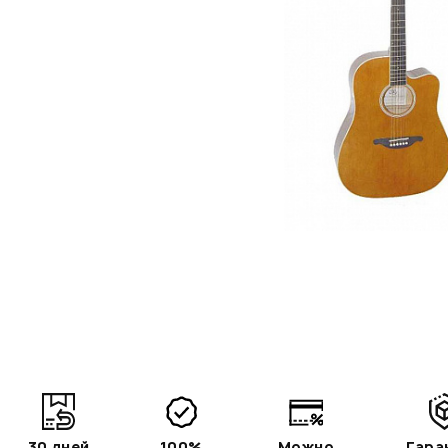
30 дней
100%
Можно
Гара