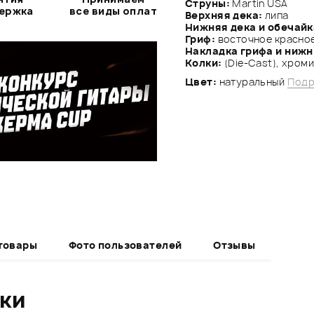
Струны:
Martin USA
держка
все виды оплат
Верхняя дека:
липа
Нижняя дека и обечайк
Гриф:
восточное красно
Накладка грифа и нижн
Колки:
(Die-Cast), хром
Цвет:
натуральный
Подр
товары
Фото пользователей
Отзывы
ики