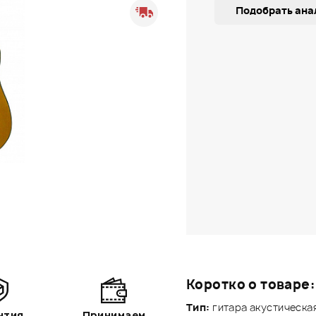
Подобрать ана
Коротко о товаре:
Тип:
гитара акустическая
нтия
Принимаем