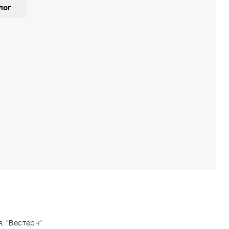
лог
, "Вестерн"