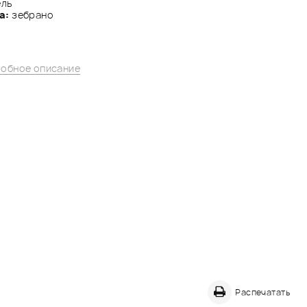
ель
а:
зебрано
обное описание
Распечатать