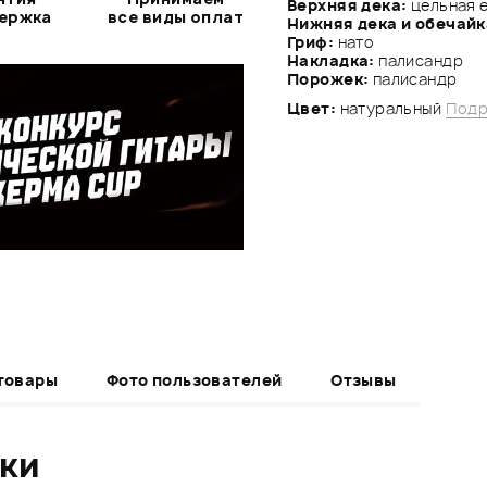
Верхняя дека:
цельная 
держка
все виды оплат
Нижняя дека и обечайк
Гриф:
нато
Накладка:
палисандр
Порожек:
палисандр
Цвет:
натуральный
Подр
товары
Фото пользователей
Отзывы
ики