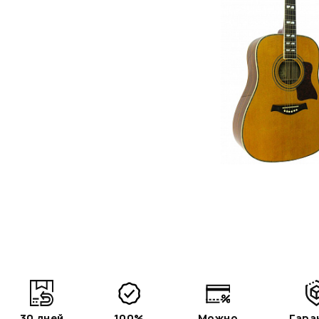
30 дней
100%
Можно
Гара