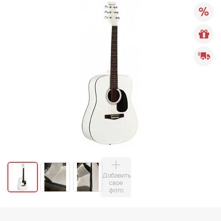
Добавить
свое
фото