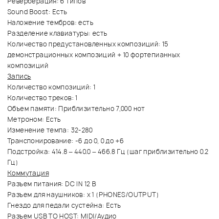
Реверберация: 6 типов
Sound Boost: Есть
Наложение тембров: есть
Разделение клавиатуры: есть
Количество предустановленных композиций: 15
демонстрационных композиций + 10 фортепианных
композиций
Запись
Количество композиций: 1
Количество треков: 1
Объем памяти: Приблизительно 7,000 нот
Метроном: Есть
Изменение темпа: 32-280
Транспонирование: -6 до 0, 0 до +6
Подстройка: 414.8 – 440.0 – 466.8 Гц (шаг приблизительно 0.2
Гц)
Коммутация
Разъем питания: DC IN 12 В
Разъем для наушников: x 1 (PHONES/OUTPUT)
Гнездо для педали сустейна: Есть
Разъем USB TO HOST: MIDI/Аудио