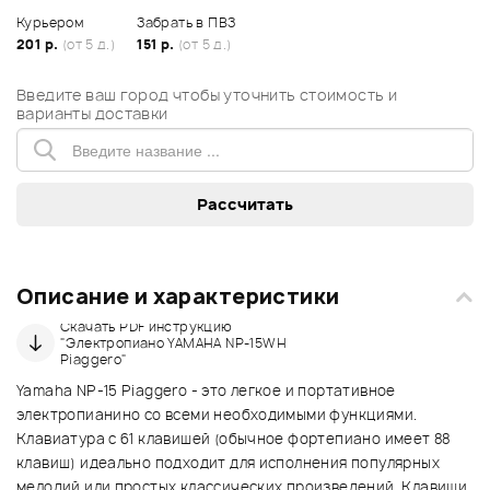
Курьером
Забрать в ПВЗ
201 р.
(от 5 д.)
151 р.
(от 5 д.)
Введите ваш город чтобы уточнить стоимость и
варианты доставки
Описание и характеристики
Скачать PDF инструкцию
"Электропиано YAMAHA NP-15WH
Piaggero"
Yamaha NP-15 Piaggero - это легкое и портативное
электропианино со всеми необходимыми функциями.
Клавиатура с 61 клавишей (обычное фортепиано имеет 88
клавиш) идеально подходит для исполнения популярных
мелодий или простых классических произведений. Клавиши