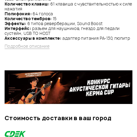
Количество клавиш:
61 клавиша с чувствительностью к силе
нажатия
Полифония:
64 голоса
Количество тембров:
15
Эффекты:
6 типов реверберации, Sound Boost
Интерфейс:
разъем для наушников, гнездо для педали
сустейн, USB TO HOST
Аксессуары в комплекте:
адаптер питания PA-130, пюпитр
Подробное описание
Стоимость доставки в ваш город