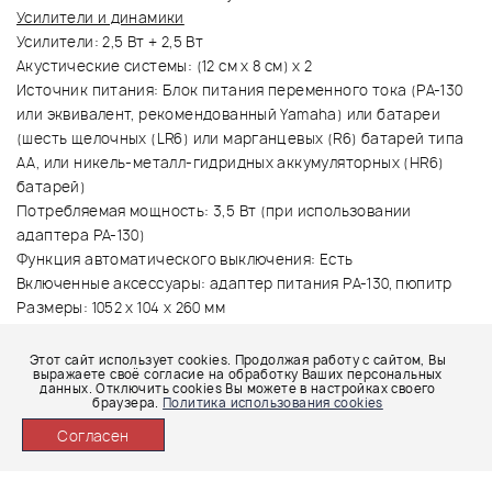
Усилители и динамики
Усилители: 2,5 Вт + 2,5 Вт
Акустические системы: (12 см х 8 см) x 2
Источник питания: Блок питания переменного тока (PA-130
или эквивалент, рекомендованный Yamaha) или батареи
(шесть щелочных (LR6) или марганцевых (R6) батарей типа
АА, или никель-металл-гидридных аккумуляторных (HR6)
батарей)
Потребляемая мощность: 3,5 Вт (при использовании
адаптера PA-130)
Функция автоматического выключения: Есть
Включенные аксессуары: адаптер питания PA-130, пюпитр
Размеры: 1052 х 104 х 260 мм
Вес: 5,2 кг (без батареек)
Цвет: белый
Этот сайт использует cookies. Продолжая работу с сайтом, Вы
выражаете своё согласие на обработку Ваших персональных
данных. Отключить cookies Вы можете в настройках своего
браузера.
Политика использования cookies
Гарантия (месяцев): 24
Страна-производитель: КИТАЙ
Согласен
Производитель имеет право менять комплектацию и