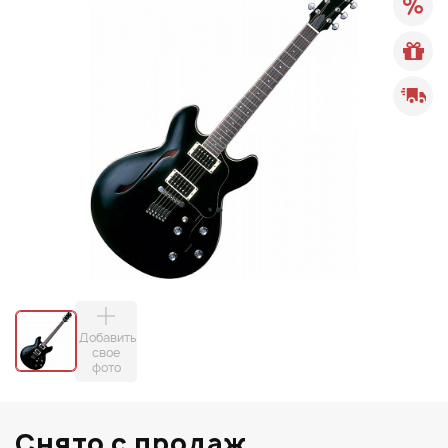
Добавить
свое
фото
Снято с продаж