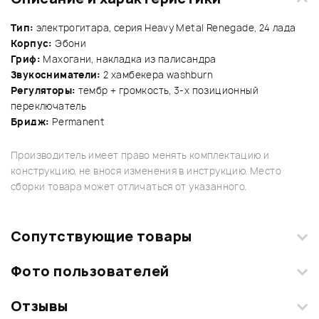
Тип:
электрогитара, серия Heavy Metal Renegade, 24 лада
Корпус:
Эбони
Гриф:
Махогани, накладка из палисандра
Звукосниматели:
2 хамбекера washburn
Регуляторы:
тембр + громкость, 3-х позиционный
переключатель
Бридж:
Permanent
Производитель имеет право менять комплектацию и
конструкцию, не внося изменения в инструкцию. Место
сборки товара может отличаться от указанного.
Сопутствующие товары
Фото пользователей
Отзывы
Загрузите свои фотографии купленного товара и получите