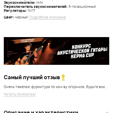
Звукосниматели:
Н/Н
Переключатель звукоснимателей:
5-позиционный
Регуляторы:
1V/1Т
Цвет:
черный
Подробное описание
Самый лучший отзыв
Очень тяжёлая, фурнитура по кач-ву огорчила, будьте вни...
Читать полностью
Описание и характеристики