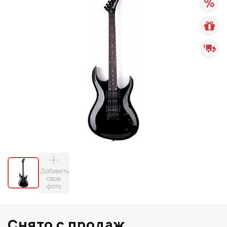
Добавить
свое
фото
Снято с продаж