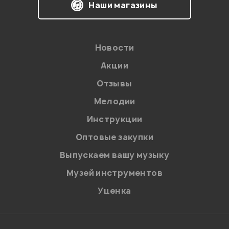
Наши магазины
Новости
Акции
Отзывы
Мелодии
Я даю
согласие
на обработку персональных данных в
Инструкции
соответствии с
Политикой в отношении обработки
персональных данных.
Оптовые закупки
Введите проверочное число:
Выпускаем вашу музыку
Музей инструментов
Уценка