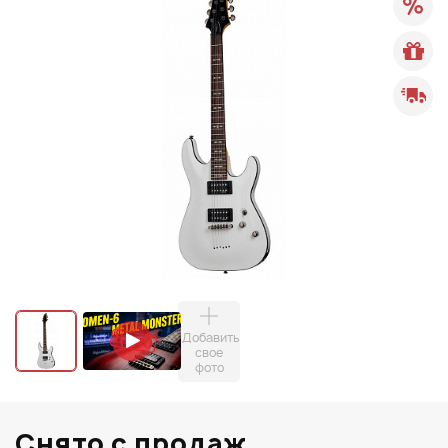
Добавить
свое
фото
Снято с продаж