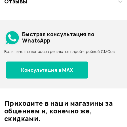
Отзывы
Добавить свое фото
Смарт-навигатор
Подробнее о SCHECTER
Быстрая консультация по
Архив товаров - дешевле
WhatsApp
Архив товаров - дороже
ХИТ
Большинство вопросов решаются парой-тройкой СМСок
690 ₽
Все товары SCHECTER
ОЧИСТИТЕЛЬ PLANET WAVES
Архив товаров - новинки
PW-XLR8-01
Консультация в MAX
В корзину
Отзывы
Товары из видео
Оставьте отзыв и получите
+1000
0
бонусов
.
Приходите в наши магазины за
0.0
общением и, конечно же,
скидками.