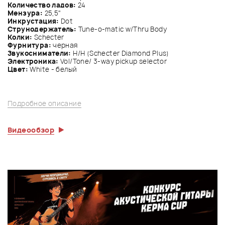
Количество ладов:
24
Мензура:
25,5"
Инкрустация:
Dot
Струнодержатель:
Tune-o-matic w/Thru Body
Колки:
Schecter
Фурнитура:
черная
Звукосниматели:
H/H (Schecter Diamond Plus)
Электроника:
Vol/Tone/ 3-way pickup selector
Цвет:
White - белый
Подробное описание
Видеообзор