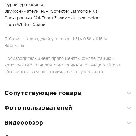
Фурнитура: черная
Звукосниматели: H/H (Schecter Diamond Plus)
Электроника: Vol/Tone/ 3-way pickup selector
Цвет: White - белый
Габариты в заводской упаковке: 1.31 x 0.56 x 0.16 м.
Вес: 7.6 кг
Производитель имеет право менять комплектацию и
конструкцию, не внося изменения в инструкцию. Место
сборки товара может отличаться от указанного.
Сопутствующие товары
Фото пользователей
Видеообзор
Загрузите свои фотографии купленного товара и получите
+1000 бонусов
.