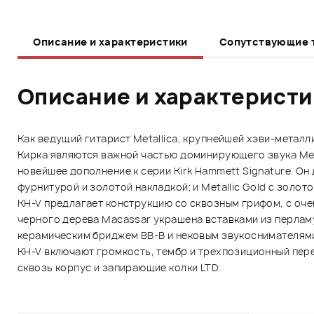
Описание и характеристики
Сопутствующие 
Описание и характерист
Как ведущий гитарист Metallica, крупнейшей хэви-метал
Кирка являются важной частью доминирующего звука Meta
новейшее дополнение к серии Kirk Hammett Signature. Он 
фурнитурой и золотой накладкой; и Metallic Gold с золот
KH-V предлагает конструкцию со сквозным грифом, с оче
черного дерева Macassar украшена вставками из перлам
керамическим бриджем BB-B и нековым звукоснимателями 
KH-V включают громкость, тембр и трехпозиционный пер
сквозь корпус и запирающие колки LTD.