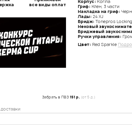
Корпус:
Korina
держка
все виды оплат
Гриф:
Клен, 3 части
Накладка на гриф:
Черн
Лады:
24 XJ
Бридж:
Tonepros Lockin
Нековый звукоснимате
Бриджевый звукосним
Ручки управления:
Гром
Цвет:
Red Sparkle
Подро
Забрать в ПВЗ
151 р.
(от 5 д.)
 доставки