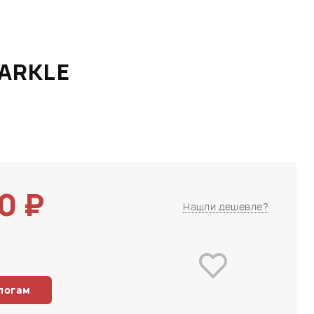
PARKLE
0 ₽
Нашли дешевле?
логам