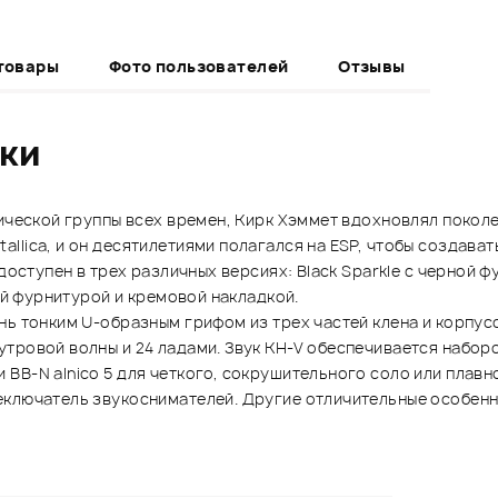
товары
Фото пользователей
Отзывы
ики
лической группы всех времен, Кирк Хэммет вдохновлял покол
llica, и он десятилетиями полагался на ESP, чтобы создават
доступен в трех различных версиях: Black Sparkle с черной ф
ой фурнитурой и кремовой накладкой.
нь тонким U-образным грифом из трех частей клена и корпусо
утровой волны и 24 ладами. Звук KH-V обеспечивается набор
BB-N alnico 5 для четкого, сокрушительного соло или плавн
еключатель звукоснимателей. Другие отличительные особенн