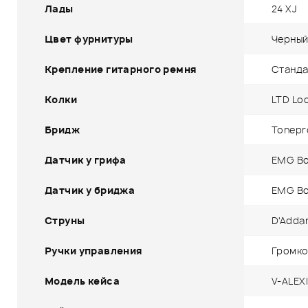
Лады
24 XJ
Цвет фурнитуры
Черны
Крепление гитарного ремня
Станда
Колки
LTD Lo
Бридж
Tonepr
Датчик у грифа
EMG Bo
Датчик у бриджа
EMG Bo
Струны
D'Addari
Ручки управления
Громко
Модель кейса
V-ALEX