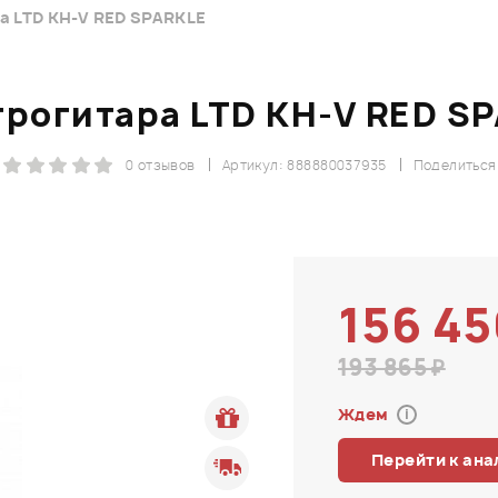
а LTD KH-V RED SPARKLE
рогитара LTD KH-V RED S
0 отзывов
Артикул: 888880037935
Поделиться
156 45
193 865 ₽
Ждем
i
Перейти к ана