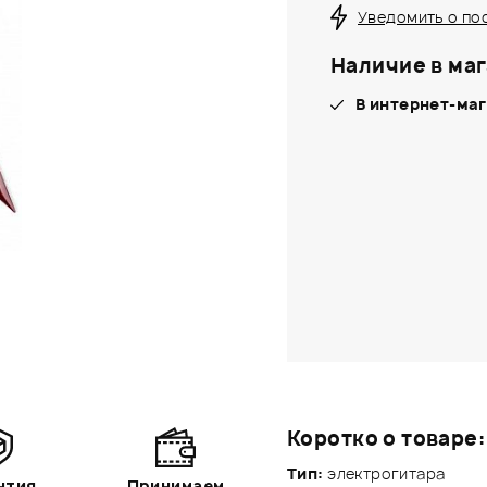
Уведомить о по
Наличие в маг
В интернет-маг
Коротко о товаре:
Тип:
электрогитара
нтия
Принимаем