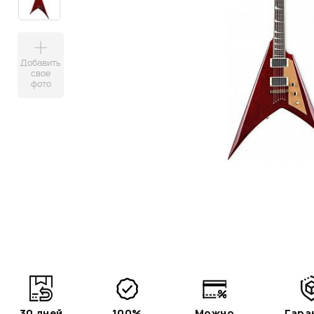
Добавить
свое
фото
30 дней
100%
Можно
Гара