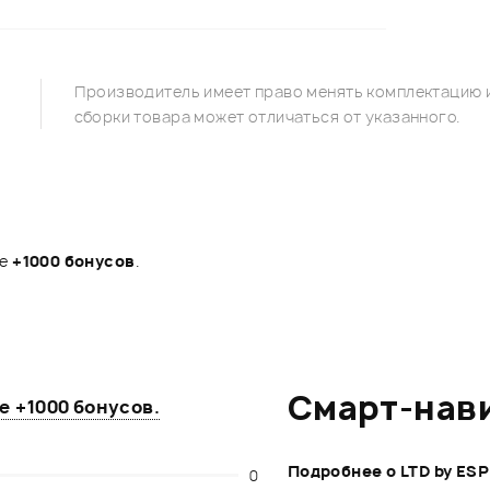
Производитель имеет право менять комплектацию и
сборки товара может отличаться от указанного.
те
+1000 бонусов
.
Смарт-нав
те
+1000 бонусов
.
Подробнее о LTD by ESP
0