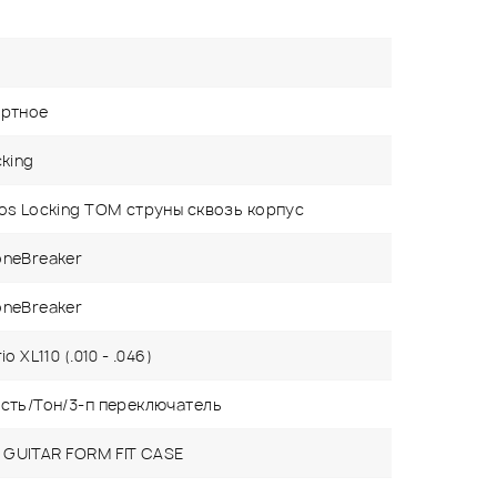
й
ртное
cking
os Locking TOM струны сквозь корпус
neBreaker
neBreaker
o XL110 (.010 - .046)
сть/Тон/3-п переключатель
I GUITAR FORM FIT CASE