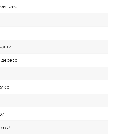
ой гриф
части
 дерево
arkle
ой
hin U