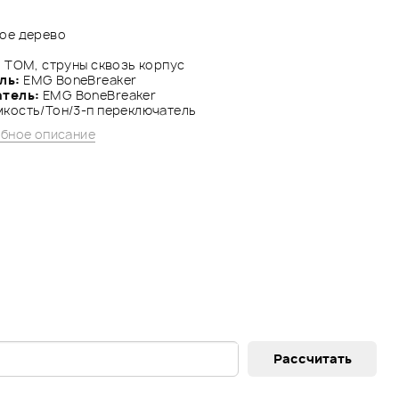
ое дерево
g TOM, струны сквозь корпус
ль:
EMG BoneBreaker
атель:
EMG BoneBreaker
кость/Тон/3-п переключатель
бное описание