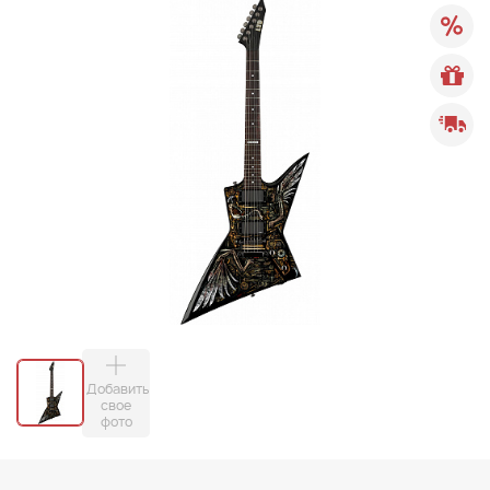
Добавить
свое
фото