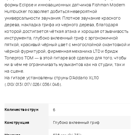
формы Eclipse и инновационных датчиков Fishman Modern
Humbucker позволяет добиться невероятной
универсальности звучания. Плотное звучание красного
дерева, накладка грифа из черного дерева, благодаря
которой достигается чёткая атака и хорошая отзывчивость
инструмента, глубоко вклеенный гриф с эргономичной
пяткой, красивый чёрный цвет с многослойной окантовкой и
чёрной фурнитурой, фирменная механика LTD и бридж
Tonepros TOM — в этой гитаре всё сделано для того, чтобы
ни в чём не ограничивать музыкантов как на студии, так и
на сцене.
На гитаре установлены струны D'Addario XL110
(.010/.013/.017/.026/.036/.046).
Количество струн
6
Глубоко вклеенный гриф
Конструкция