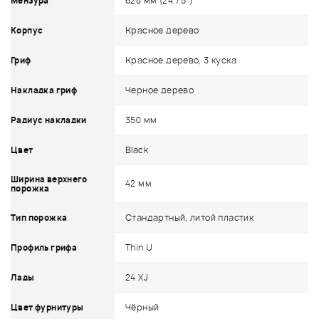
628 мм (24.75")
Мензура
Красное дерево
Корпус
Красное дерево, 3 куска
Гриф
Черное дерево
Накладка гриф
350 мм
Радиус накладки
Black
Цвет
Ширина верхнего
42 мм
порожка
Стандартный, литой пластик
Тип порожка
Thin U
Профиль грифа
24 XJ
Лады
Чёрный
Цвет фурнитуры