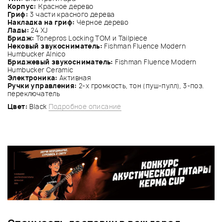
Корпус:
Красное дерево
Гриф:
3 части красного дерева
Накладка на гриф:
Черное дерево
Лады:
24 XJ
Бридж:
Tonepros Locking TOM и Tailpiece
Нековый звукосниматель:
Fishman Fluence Modern
Humbucker Alnico
Бриджевый звукосниматель:
Fishman Fluence Modern
Humbucker Ceramic
Электроника:
Активная
Ручки управления:
2-х громкость, тон (пуш-пулл), 3-поз.
переключатель
Цвет:
Black
Подробное описание