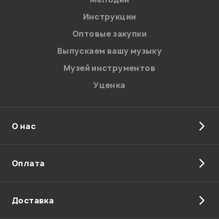
Я даю
согласие
на обработку персональных данных в
Инструкции
соответствии с
Политикой в отношении обработки
персональных данных.
Оптовые закупки
Введите проверочное число:
Выпускаем вашу музыку
Музей инструментов
Уценка
О нас
Отправить
Оплата
Доставка