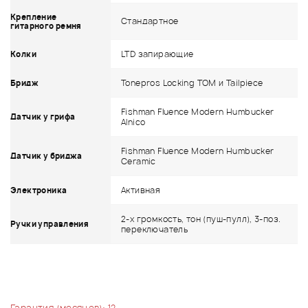
Крепление
Стандартное
гитарного ремня
LTD запирающие
Колки
Tonepros Locking TOM и Tailpiece
Бридж
Fishman Fluence Modern Humbucker
Датчик у грифа
Alnico
Fishman Fluence Modern Humbucker
Датчик у бриджа
Ceramic
Активная
Электроника
2-х громкость, тон (пуш-пулл), 3-поз.
Ручки управления
переключатель