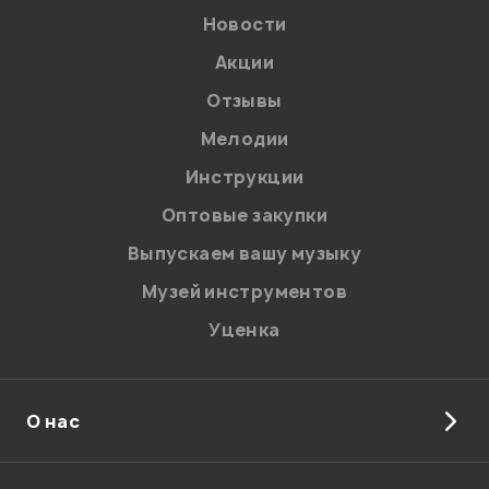
Новости
Акции
Отзывы
Мелодии
Я даю
согласие
на обработку персональных данных в
Инструкции
соответствии с
Политикой в отношении обработки
персональных данных.
Оптовые закупки
Введите проверочное число:
Выпускаем вашу музыку
Музей инструментов
Уценка
О нас
Отправить