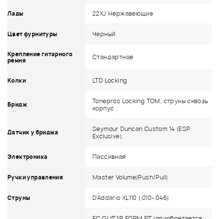
22XJ Нержавеющие
Лады
Черный
Цвет фурнитуры
Крепление гитарного
Стандартное
ремня
LTD Locking
Колки
Tonepros Locking TOM, струны сквозь
Бридж
корпус
Seymour Duncan Custom 14 (ESP
Датчик у бриджа
Exclusive)
Пассивная
Электроника
Master Volume(Push/Pull)
Ручки управления
D'Addario XL110 (.010-.046)
Струны
EC GUITAR FORM FIT (приобретается