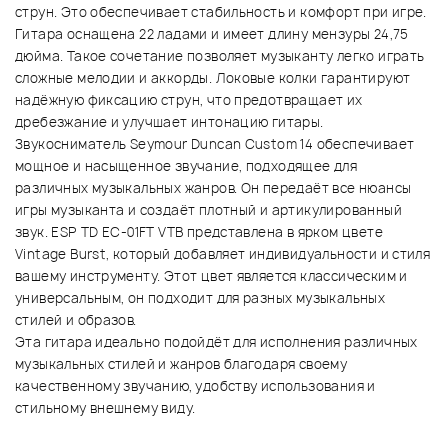
струн. Это обеспечивает стабильность и комфорт при игре.
Гитара оснащена 22 ладами и имеет длину мензуры 24,75
дюйма. Такое сочетание позволяет музыканту легко играть
сложные мелодии и аккорды. Локовые колки гарантируют
надёжную фиксацию струн, что предотвращает их
дребезжание и улучшает интонацию гитары.
Звукосниматель Seymour Duncan Custom 14 обеспечивает
мощное и насыщенное звучание, подходящее для
различных музыкальных жанров. Он передаёт все нюансы
игры музыканта и создаёт плотный и артикулированный
звук. ESP TD EC-01FT VTB представлена в ярком цвете
Vintage Burst, который добавляет индивидуальности и стиля
вашему инструменту. Этот цвет является классическим и
универсальным, он подходит для разных музыкальных
стилей и образов.
Эта гитара идеально подойдёт для исполнения различных
музыкальных стилей и жанров благодаря своему
качественному звучанию, удобству использования и
стильному внешнему виду.