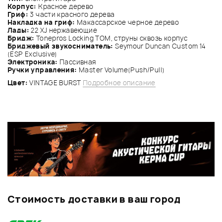
Корпус:
Красное дерево
Гриф:
3 части красного дерева
Накладка на гриф:
Макассарское черное дерево
Лады:
22 XJ нержавеющие
Бридж:
Tonepros Locking TOM, струны сквозь корпус
Бриджевый звукосниматель:
Seymour Duncan Custom 14
(ESP Exclusive)
Электроника:
Пассивная
Ручки управления:
Master Volume(Push/Pull)
Цвет:
VINTAGE BURST
Подробное описание
Стоимость доставки в ваш город