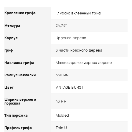
Крепление грифа
Глубоко вклеенный гриф
24,75"
Мензура
Красное дерево
Корпус
3 части красного дерева
Гриф
Макассарское черное дерево
Накладка грифа
350 мм
Радиус накладки
VINTAGE BURST
Цвет
Ширина верхнего
43 мм
порожка
Molded
Тип порожка
Thin U
Профиль грифа