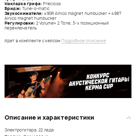
Накладка грифа:
Preciosa
Бридж:
Tune-o-matic
Звукосниматели:
490R Alnico magnet humbucker + 498T
Alnico magnet humbucker
Регулировки:
2 Volume+ 2 Tone, 3-х позиционный
переключатель
Идет в комплекте с кейсом
Подробное описание
Описание и характеристики
Электрогитара, 22 лада