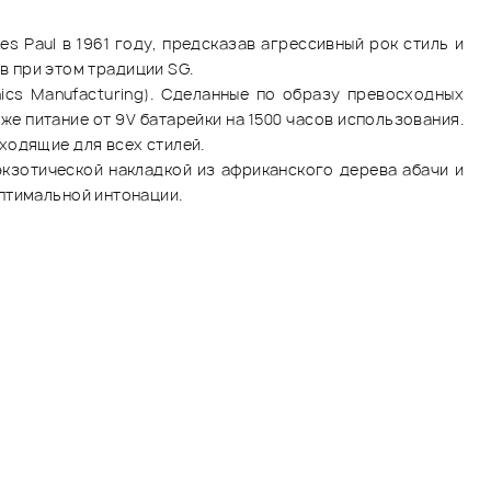
 Paul в 1961 году, предсказав агрессивный рок стиль и
ив при этом традиции SG.
ics Manufacturing). Сделанные по образу превосходных
же питание от 9V батарейки на 1500 часов использования.
ходящие для всех стилей.
кзотической накладкой из африканского дерева абачи и
птимальной интонации.