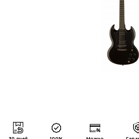
30 дней
100%
Можно
Гара