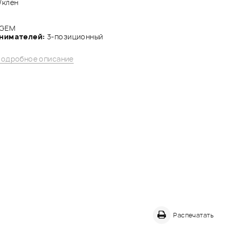
/клен
 GEM
снимателей:
3-позиционный
одробное описание
Распечатать