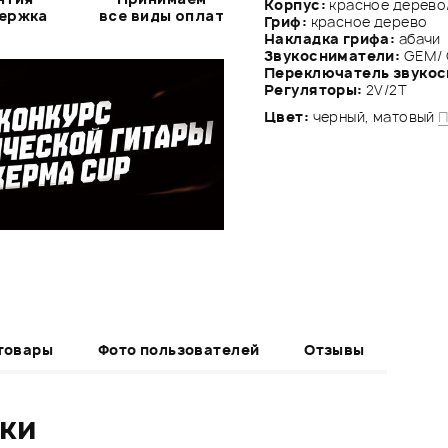
Корпус:
красное дерево
держка
все виды оплат
Гриф:
красное дерево
Накладка грифа:
абачи
Звукосниматели:
GEM/
Переключатель звуко
Регуляторы:
2V/2Т
Цвет:
черный, матовый
П
товары
Фото пользователей
Отзывы
ики