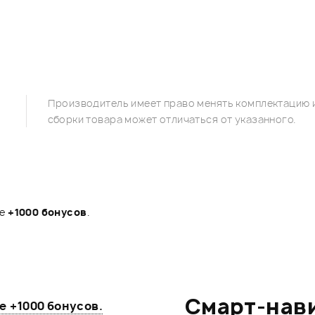
Производитель имеет право менять комплектацию и
сборки товара может отличаться от указанного.
те
+1000 бонусов
.
Смарт-нав
те
+1000 бонусов
.