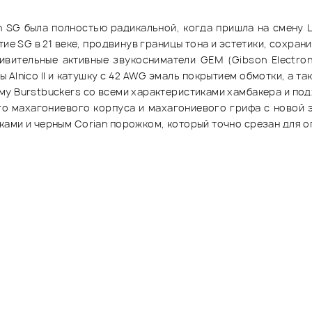
 SG была полностью радикальной, когда пришла на смену Les
ие SG в 21 веке, продвинув границы тона и эстетики, сохран
вительные активные звукосниматели GEM (Gibson Electron
Alnico II и катушку с 42 AWG эмаль покрытием обмотки, а так
у Burstbuckers со всеми характеристиками хамбакера и под
го махагониевого корпуса и махагониевого грифа с новой э
ками и черным Corian порожком, который точно срезан для о