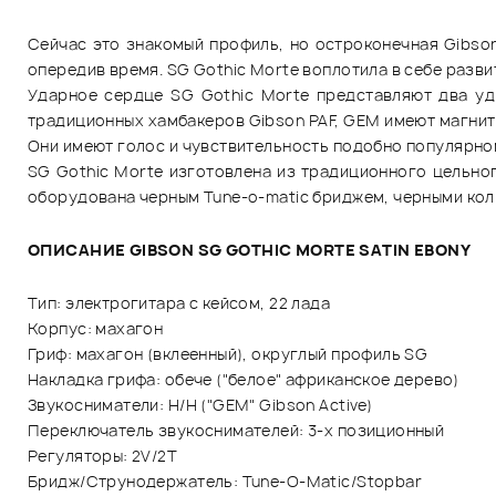
Сейчас это знакомый профиль, но остроконечная Gibson
опередив время. SG Gothic Morte воплотила в себе развит
Ударное сердце SG Gothic Morte представляют два уди
традиционных хамбакеров Gibson PAF, GEM имеют магниты 
Они имеют голос и чувствительность подобно популярном
SG Gothic Morte изготовлена из традиционного цельно
оборудована черным Tune-o-matic бриджем, черными кол
ОПИСАНИЕ GIBSON SG GOTHIC MORTE SATIN EBONY
Тип: электрогитара с кейсом, 22 лада
Корпус: махагон
Гриф: махагон (вклеенный), округлый профиль SG
Накладка грифа: обече ("белое" африканское дерево)
Звукосниматели: H/H ("GEM" Gibson Active)
Переключатель звукоснимателей: 3-х позиционный
Регуляторы: 2V/2T
Бридж/Струнодержатель: Tune-O-Matic/Stopbar