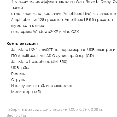
— 4 классических эффекта, включая Wah, Reverb, Delay, Ov
— тюнер
— отдельное использование (Amplitube Live) и в качестве 
— Amplitube Live 128 пресетов; Amplitube LE 66 пресетов
— шумоподавление
— поддержка Windows® XP и Mac OSX
Комплектация:
— JamMate UG-1 Jm400T полноразмерная USB электроги
— ПО Amplitube Live, ASIO аудио драйвер (CD)
— JamMate Headphone (JM-850)
— USB кабель
— Ремень
— Струны
— Инструкция и таблица аккордов
— Медиаторы (x3)
Габариты в заводской упаковке: 1.05 x 0.39 x 0.09 м.
Вес: 5.21 кг