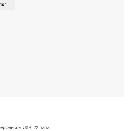
лог
терфейсом USB, 22 лада