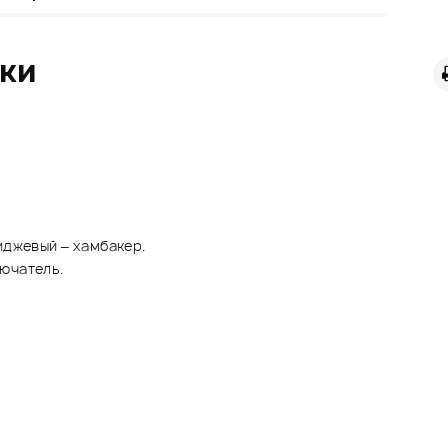
ики
иджевый – хамбакер.
ючатель.