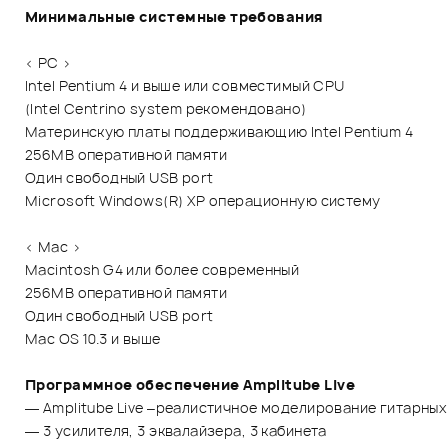
Минимальные системные требования
< PC >
Intel Pentium 4 и выше или совместимый CPU
(Intel Centrino system рекомендовано)
Материнскую платы поддерживающию Intel Pentium 4
256MB оперативной памяти
Один свободный USB port
Microsoft Windows(R) XP операционную систему
< Mac >
Macintosh G4 или более современный
256MB оперативной памяти
Один свободный USB port
Mac OS 10.3 и выше
Программное обеспечение Amplitube Live
— Amplitube Live –реалистичное моделирование гитарных
— 3 усилителя, 3 эквалайзера, 3 кабинета