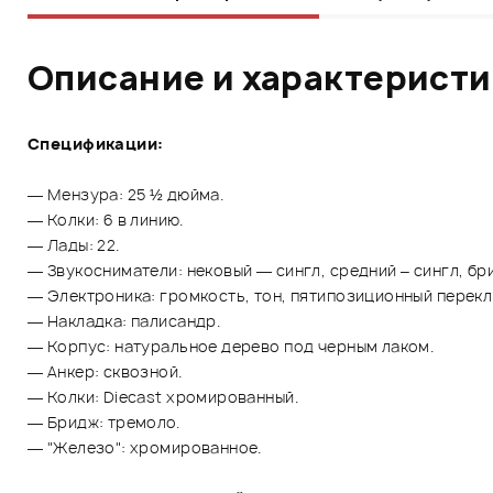
Описание и характерист
Спецификации:
— Мензура: 25 ½ дюйма.
— Колки: 6 в линию.
— Лады: 22.
— Звукосниматели: нековый — сингл, средний – сингл, бр
— Электроника: громкость, тон, пятипозиционный перекл
— Накладка: палисандр.
— Корпус: натуральное дерево под черным лаком.
— Анкер: сквозной.
— Колки: Diecast хромированный.
— Бридж: тремоло.
— "Железо": хромированное.