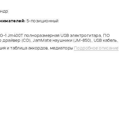
андр
снимателей:
5-позиционный
G-1 Jm400T полноразмерная USB электрогитара, ПО
ио драйвер (CD), JamMate наушники (JM-850), USB кабель,
ция и таблица аккордов, медиаторы
Подробное описание