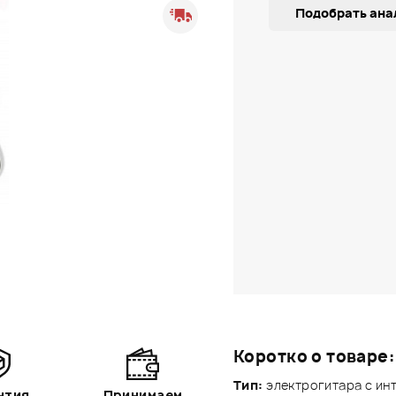
Подобрать ана
Коротко о товаре:
Тип:
электрогитара с ин
нтия
Принимаем