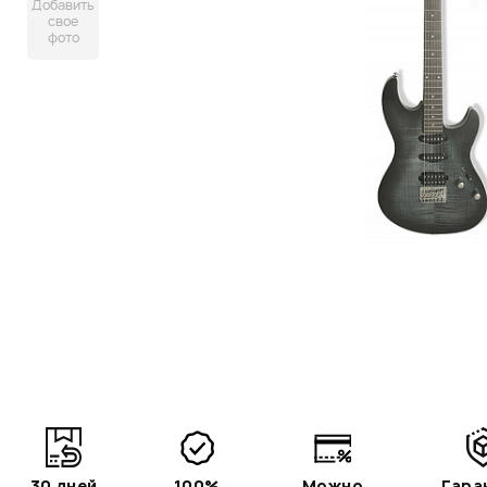
Добавить
свое
фото
30 дней
100%
Можно
Гара