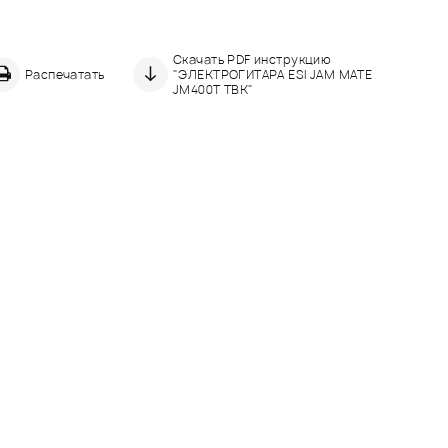
Скачать PDF инструкцию
Распечатать
"ЭЛЕКТРОГИТАРА ESI JAM MATE
JM400T TBK"