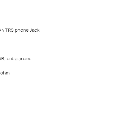
/4 TRS phone Jack
B, unbalanced
2 ohm