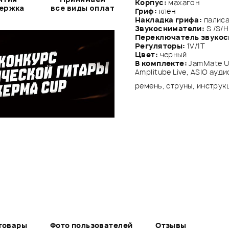
Корпус:
махагон
держка
все виды оплат
Гриф:
клен
Накладка грифа:
палис
Звукосниматели:
S /S/Н
Переключатель звуко
Регуляторы:
1V/1Т
Цвет:
черный
В комплекте:
JamMate U
Amplitube Live, ASIO ауд
ремень, струны, инструк
товары
Фото пользователей
Отзывы