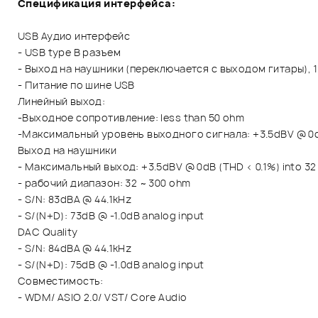
Спецификация интерфейса:
USB Аудио интерфейс
- USB type B разъем
- Выход на наушники (переключается с выходом гитары), 1
- Питание по шине USB
Линейный выход:
-Выходное сопротивление: less than 50 ohm
-Максимальный уровень выходного сигнала: +3.5dBV @ 0d
Выход на наушники
- Максимальный выход: +3.5dBV @ 0dB (THD < 0.1%) into 3
- рабочий диапазон: 32 ~ 300 ohm
- S/N: 83dBA @ 44.1kHz
- S/(N+D): 73dB @ -1.0dB analog input
DAC Quality
- S/N: 84dBA @ 44.1kHz
- S/(N+D): 75dB @ -1.0dB analog input
Совместимость:
- WDM/ ASIO 2.0/ VST/ Core Audio