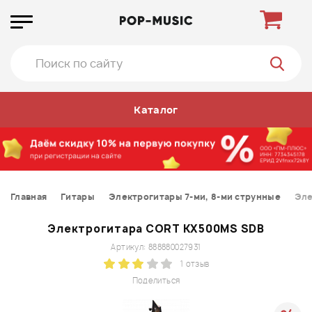
Каталог
Главная
Гитары
Электрогитары 7-ми, 8-ми струнные
Эле
Электрогитара CORT KX500MS SDB
Артикул: 888880027931
1 отзыв
Поделиться