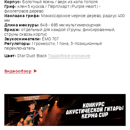
Корпус:
Болотный ясень / верх из капа тополя
Гриф:
клен 5 кусков / Пёрплхарт (Purple Heart) -
фиолетовое дерево
Накладка грифа:
Макассарское черное дерево, радиус 400
мм
Длина мензуры:
648 - 685 мм мультимензурная
Бридж:
отдельный для каждой струны, фиксированный,
струны сквозь корпус
Звукосниматели:
EMG 707
Регуляторы:
1 громкости, 1 тона, 3-позиционный
переключатель
Цвет:
Star Dust Black
Подробное описание
Видеообзор