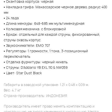
• Окантовка корпуса: черная
• Накладка грифа: Макассарское черное дерево, радиус 400
мм
• 24 лада
• Длина мензуры: 648-685 мм мультимензурная
• Колковая механика: с блокировкой
• Бридж: отдельный для каждой струны, фиксированный,
струны сквозь корпус
• Звукосниматели: EMG 707
• Регуляторы: 1 громкости, 1 тона, 3-позиционный
переключатель
• Отделка фурнитуры: черный никель.
• Струны: D'Addario YB EXL 110 & NW059
• Цвет: Star Dust Black
Габариты в заводской упаковке: 1.21 x 0.48 x 0.09 м.
Вес: 4.7 кг
Страна-производитель: ИНДОНЕЗИЯ
Производитель имеет право менять комплектацию и
конструкцию, не внося изменения в инструкцию. Место